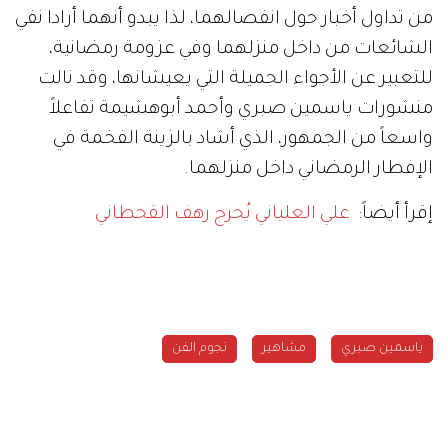
من تداول أخبار حول انفصالهما، لذا يبدو أنهما أرادا نفي
الشائعات من داخل منزلهما وفي عزومة رمضانية،
للتعبير عن الأجواء الجميلة التي يعيشانها، وقد نالت
منشورات ياسمين صبري وأحمد أبوهشيمة تفاعلاً
واسعاً من الجمهور، الذي أشاد بالزينة الفخمة في
الإفطار الرمضاني داخل منزلهما.
إقرأ أيضاً:
علي العلياني يُحرج رهف القحطاني
ياسمين صبري
مشاهير
نجوم الفن