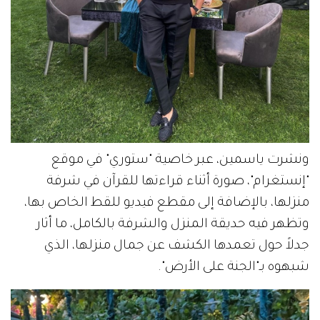
ونشرت ياسمين، عبر خاصية "ستوري" في موقع
"إنستغرام"، صورة أثناء قراءتها للقرآن في شرفة
منزلها، بالإضافة إلى مقطع فيديو للقط الخاص بها،
وتظهر فيه حديقة المنزل والشرفة بالكامل، ما أثار
جدلاً حول تعمدها الكشف عن جمال منزلها، الذي
شبهوه بـ"الجنة على الأرض".