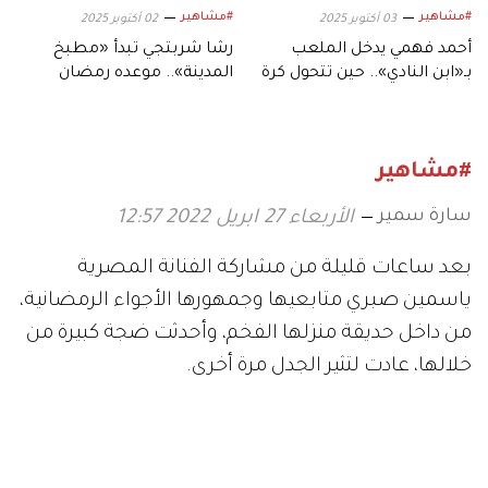
#مشاهير
#مشاهير
03 أكتوبر 2025
02 أكتوبر 2025
أحمد فهمي يدخل الملعب
رشا شربتجي تبدأ «مطبخ
بـ«ابن النادي».. حين تتحول كرة
المدينة».. موعده رمضان
القدم إلى دراما
وهؤلاء نجومه
#مشاهير
سارة سمير
الأربعاء 27 ابريل 2022 12:57
بعد ساعات قليلة من مشاركة الفنانة المصرية
ياسمين صبري متابعيها وجمهورها الأجواء الرمضانية،
من داخل حديقة منزلها الفخم، وأحدثت ضجة كبيرة من
خلالها، عادت لتثير الجدل مرة أخرى.