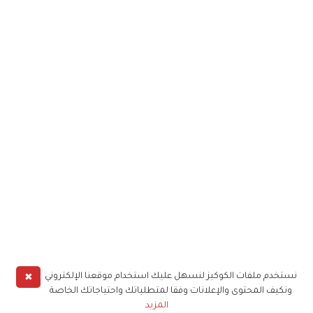
✖
نستخدم ملفات الكوكيز لنسهل عليك استخدام موقعنا الإلكتروني
ونكيف المحتوى والإعلانات وفقا لمتطلباتك واحتياجاتك الخاصة
المزيد