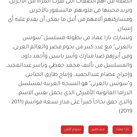
الصفة من أهم الصفات التي تقرب المرأة من الآخرين،
وتزيد محبتها في قلوبهم، فالشعور بالآخرين
ومشاركتهم آلامهم من أنبل ما يمكن أن يقدم عليه أي
إنسان.
وتشارك تارا عماد في بطولة مسلسل "سوتس
بالعربي" مع عدد كبير من نجوم مصر والعالم العربي،
ومن أبرزهم صبا مبارك وآسر ياسين وأحمد داود،
والمسلسل من تأليف محمد حفظي وياسر عبدالمجيد،
وإخراج عصام عبدالحميد، وإنتاج طارق الجنايني.
و"سوتس بالعربي" هو النسخة العربية لمسلسل
الدراما القانونية الأميركي الذي يحمل نفس الاسم،
والذي حقق نجاحاً كبيراً على مدار تسعة مواسم (2011 -
2019).
تارا عماد
مشاهير
نجوم الفن