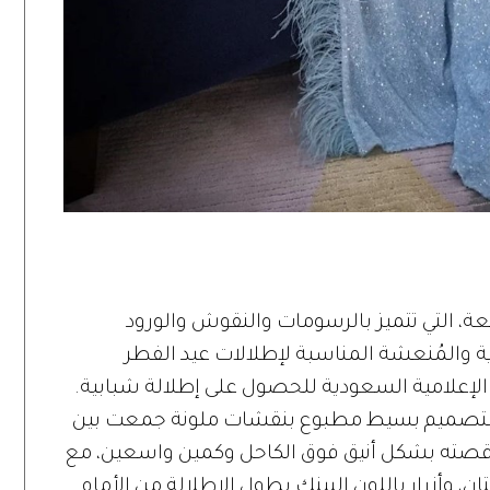
ة، التي تتميز بالرسومات والنقوش والورود
يوية والمُنعشة المناسبة لإطلالات عيد الفطر
ت لجين بفستان من "Zimmermann" بتصميم بسيط مطبوع بنقشات ملونة جمعت بين
ت قصته بشكل أنيق فوق الكاحل وكمين واسعين، مع
أزرار باللون البينك بطول الإطلالة من الأمام.