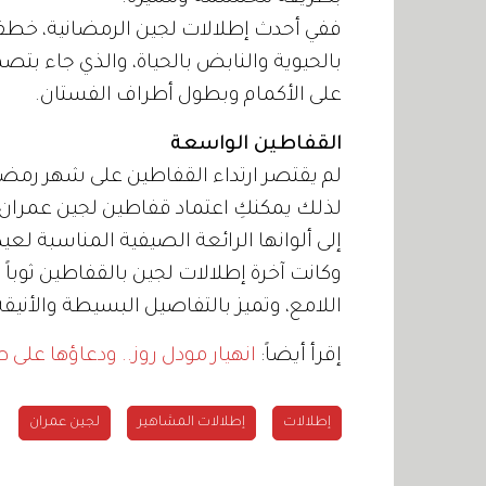
ففي أحدث إطلالات لجين الرمضانية، خطفت
بالحيوية والنابض بالحياة، والذي جاء بت
على الأكمام وبطول أطراف الفستان.
القفاطين الواسعة
لم يقتصر ارتداء القفاطين على شهر رمض
لذلك يمكنكِ اعتماد قفاطين لجين عمران ا
إلى ألوانها الرائعة الصيفية المناسبة لعي
وكانت آخرة إطلالات لجين بالقفاطين ثوبا
اللامع، وتميز بالتفاصيل البسيطة والأني
إقرأ أيضاً:
انهيار مودل روز.. ودعاؤها على 
إطلالات
إطلالات المشاهير
لجين عمران