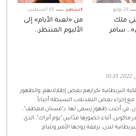
23 يوليو
05 أغسطس
#مشاهير
نتي ملك
من «لعبة الأيام» إلى
.. سامر
الألبوم المنتظر..
يُعيد إحياء
إليسا تعود بمفاجآت
ل في دراما
موسيقية جديدة
ية البريطانية تكرارهم بعض إطلالاتهم، والظهور
مع إجراء بعض التعديلات البسيطة أحياناً.
ون، في أحدث ظهورٍ رسمي لها، بـ"فستان معطف"،
ماكوين، أثناء حضورها قدّاس "يوم أنزاك"، الذي
يطانية لندن، برفقة زوجها الأمير ويليام.