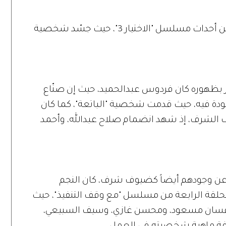
جاء الظهور المفاجئ للنجم السوري ضمن أحداث مسلسل "الاختيار 3"، حيث جسّد شخصية
ر بظهوره كان فردوس عبدالحميد، حيث إن صنّاع
ودة فيه، حيث قدمت شخصية "الباتعة"، كما كان
ف الشرف، إذ شهد انضمام صلاح عبدالله، وأحمد
عن وجودهم أيضاً كضيوف شرف، كان النجم
حلقة الرابعة من مسلسل "مع وقف التنفيذ"، حيث
غسان مسعود، ومحسن غازي، وسيف السبيعي،