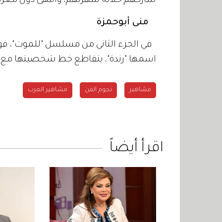
شاركهم خلاله سهرتهم، وانتهى دون معر
منى أبوحمزة
في الجزء الثاني من مسلسل "للموت"، ف
اسمها "رندة"، يتقاطع خط شخصيتها مع
مشاهير
نجوم الفن
مشاهير العرب
اقرأ أيضاً