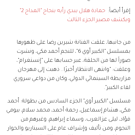
إقرأ أيضاً:
حمادة هلال يبدي رأيه بنجاح "المداح 2"
ويكشف مصير الجزء الثالث
من جانبها، علقت الفنانة شيرين رضا على ظهورها
بمسلسل "الكبير أوي 6"، للنجم أحمد مكي، ونشرت
صوراً لها من الحلقة، عبر حسابها على "إنستغرام"،
وعلقت: "وانتهى الانتظار أخيرًا.. ذهبت إلى مهرجان
مزاريطة السينمائي الدولي، وكان من دواعي سروري
لقاء الكبير".
مسلسل "الكبير أوي" الجزء السادس من بطولة: أحمد
مكي، هشام إسماعيل، رحمة أحمد، محمد سلام، بيومي
فؤاد، ليلى عزالعرب، وسماء إبراهيم، وغيرهم من
النجوم، ومن تأليف وإشراف عام على السيناريو والحوار