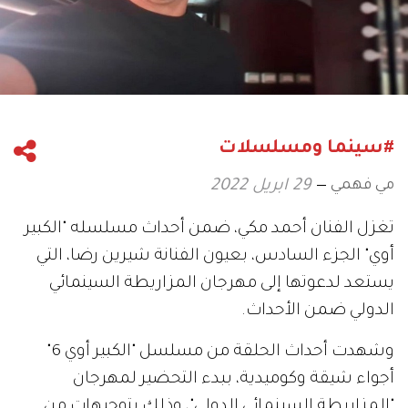
#سينما ومسلسلات
مي فهمي
29 ابريل 2022
تغزل الفنان أحمد مكي، ضمن أحداث مسلسله "الكبير
أوي" الجزء السادس، بعيون الفنانة شيرين رضا، التي
يستعد لدعوتها إلى مهرجان المزاريطة السينمائي
الدولي ضمن الأحداث.
وشهدت أحداث الحلقة من مسلسل "الكبير أوي 6"
أجواء شيقة وكوميدية، ببدء التحضير لمهرجان
"المزاريطة السينمائي الدولي"، وذلك بتوجيهات من