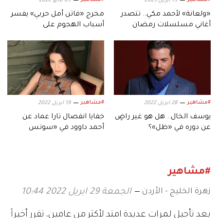
19 ابريل 2023
05 مايو 2022
«ولعانة» لأحمد مكي.. تتصدر
مخرج «فاتن أمل حربي» يفسر
أغاني مسلسلات رمضان
أسباب الهجوم على
المسلسل
#مشاهير
#مشاهير
28 ابريل 2022
19 ابريل 2022
يوسف الخال.. هل هو غير راضٍ
خفايا انفصال تارا عماد عن
عن دوره في «ظل»؟
أحمد داوود في «سوتس
بالعربي»
#مشاهير
زهرة الخليج - الأردن
الجمعة 29 ابريل 2022 10:44
بعد تأجيل لمرات عديدة امتد لأكثر من عامين، تقرر أخيراً