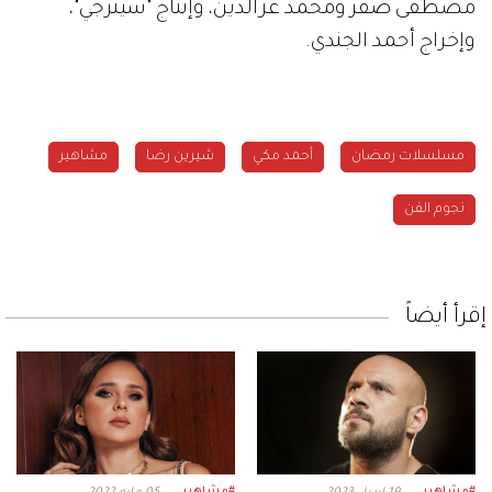
مصطفى صقر ومحمد عزالدين، وإنتاج "سينرجي"،
وإخراج أحمد الجندي.
مسلسلات رمضان
أحمد مكي
مشاهير
نجوم الفن
إقرأ أيضاً
#مشاهير
#مشاهير