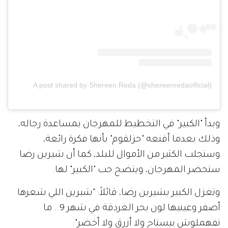
A post shared by Shereen Reda (@shereenredaofficial)
وبدأ "الكبير" في التخطيط للمهرجان بمساعدة رجاله،
وذلك بعدما أقنعه "حزلقوم" بأنها فكرة رائعة،
وستجلب الكثير من الأموال للبلد، كما أن شيرين رضا
ستحضر المهرجان، ويتضح حب "الكبير" لها.
وتغزل الكبير بشيرين رضا، قائلاً: "شيرين اللي شعرها
أصفر وعينيها لون بحر الغردقة في شهر 9.. ما
تفهملوش بيستاج ولا أزرق ولا أخضر".