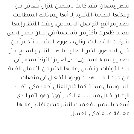
شهر رمضان، فقد كانت ياسمين لاتزال تتعافى من
وعكتها الصحية الأخيرة، إلا أنها رغم ذلك استطاعت
تصدر مواقع التواصل الاجتماعي، ولفت الأنظار إليها،
بعدما ظهرت بأكثر من شخصية في إعلان مميز لإحدى
شركات الاتصالات، ونال ظهورها استحساناً كبيراً من
قبل الجمهور، الذين انهالوا عليها بالثناء والمديح؛ حتى
تصدر وسم #ياسمين_عبد_العزيز "الترند" بمصر في
تلك الأوقات، ونافس إعلانها الكثير من الأعمال الفنية
من حيث المشاهدات وردود الأفعال في منصات
"السوشيال ميديا"، كما قام الفنان أحمد مكي بتقليد
الإعلان خلال مسلسله "الكبير أوي"، وهو الأمر الذي
أسعد ياسمين، فعمدت لنشر فيديو تقليد إعلانها
معلقة عليه "مكي العسل".