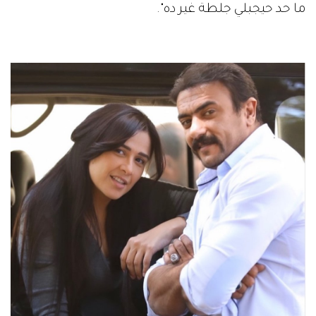
ما حد حيجبلي جلطة غير ده".