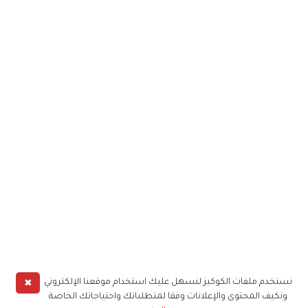
✖
نستخدم ملفات الكوكيز لنسهل عليك استخدام موقعنا الإلكتروني
ونكيف المحتوى والإعلانات وفقا لمتطلباتك واحتياجاتك الخاصة