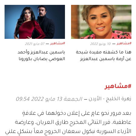
وأحمد العوضي
تكشف الكواليس
#مشاهير
#مشاهير
10 يونيو 2022
07 مايو 2021
هذا ما كشفته مفيدة شيحة
ياسمين عبدالعزيز وأحمد
عن أزمة ياسمين عبدالعزيز
العوضي يصابان بكورونا
وأحمد العوضي
#مشاهير
زهرة الخليج - الأردن
الجمعة 13 مايو 2022 09:54
بعد مرور نحو عامٍ على إعلان دخولهما في علاقةٍ
عاطفية، قرر الثنائي المخرج طارق العريان، وعارضة
الأزياء السورية نيكول سعفان الخروج معاً بشكلٍ علني