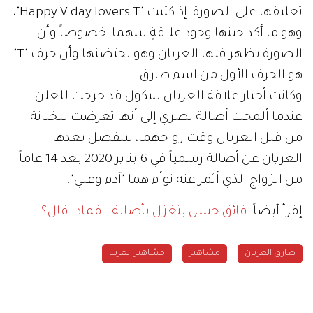
تعليقها على الصورة، إذ كتبت "Happy V day lovers T"،
وهو ما أكد حينها وجود علاقةٍ بينهما، خصوصاً وأن
الصورة يظهر فيها العريان وهو يحتضنها وأن حرف "T"
هو الحرف الأول من اسم طارق.
وكانت أخبار علاقة العريان بنيكول قد خرجت للعلن
عندما ألمحت أصالة نصري إلى أنها تعرضت للخيانة
من قبل العريان وقت زواجهما، لينفصل بعدها
العريان عن أصالة رسمياً في 6 يناير 2020 بعد 14 عاماً
من الزواج الذي أثمر عنه توأم هما "آدم وعلي".
إقرأ أيضاً:
فائق حسن يتغزل بأصالة.. فماذا قال؟
طارق العريان
مشاهير
مشاهير العرب