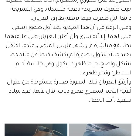
الصور لها على ستوري إنستغرام، أثناء تصفيف شعرها
حيث ظهرت بتسريحة ناعمة منسدلة، وهي التسريحة
ذاتها التي ظهرت فيها برفقة طارق العريان.
وعلى الرغم من أن هذا الفيديو يعد أول ظهور رسمي
علني لهما، إلا أنه سبق وأن أعلن العريان على علاقتهما
بطريقةٍ مباشرة في شهر مارس الماضي، عندما احتفل
بعيد ميلاد نيكول بصورة لم يكشف فيها عن ملامحها
بشكل واضح، حيث ظهرت نيكول وهي جالسة أمام
الشاطئ وتدير ظهرها.
وأرفق العريان تلك الصورة بعبارة مستوحاة من عنوان
أغنية النجم المصري عمرو دياب، قال فيها: "عيد ميلاد
سعيد..أنت الحظ".