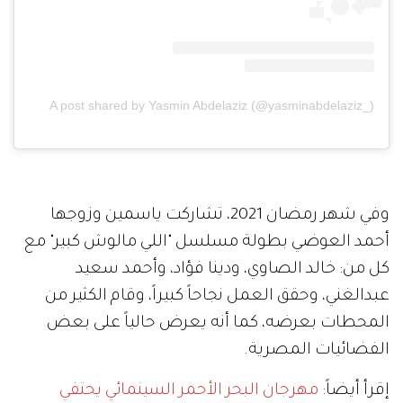
A post shared by Yasmin Abdelaziz (@yasminabdelaziz_)
وفي شهر رمضان 2021، تشاركت ياسمين وزوجها
أحمد العوضي بطولة مسلسل "اللي مالوش كبير" مع
كل من: خالد الصاوي، ودينا فؤاد، وأحمد سعيد
عبدالغني، وحقق العمل نجاحاً كبيراً، وقام الكثير من
المحطات بعرضه، كما أنه يعرض حالياً على بعض
الفضائيات المصرية.
إقرأ أيضاً:
مهرجان البحر الأحمر السينمائي يحتفي