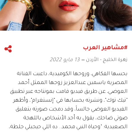
#مشاهير العرب
زهرة الخليج - الأردن
13 مايو 2022
بحسها الفكاهي، وروحها الكوميدية، داعبت الفنانة
المصرية ياسمين عبدالعزيز زوجها الممثل أحمد
العوضي، عن طريق فيديو قامت بمونتاجه عبر تطبيق
"تيك توك"، ونشرته بحسابها في "إنستغرام"، وأظهر
الفيديو العوضي جالساً، وقد دمجت صورته بتعليق
صوتي ضاحك، يقول به أحد الأشخاص باللهجة
الصعيدية: "وحياة النبي محمد.. ده اللي حيجبلي جلطة،