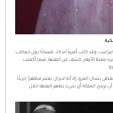
كية
 في مالطا عام 1951، ارتدت إليزابيث، وقد كانت أميرةً آنذاك، فستانًا دون حمالات
زه بنمط الأزهار، كشف عن كتفيها، فيما أكملت
ط.
 بشال الفرو، إلا أنه لايزال يعتبر مظهرًا جريئًا
ر أن ترتدي الملكة أي شيء يظهر كتفيها خلال