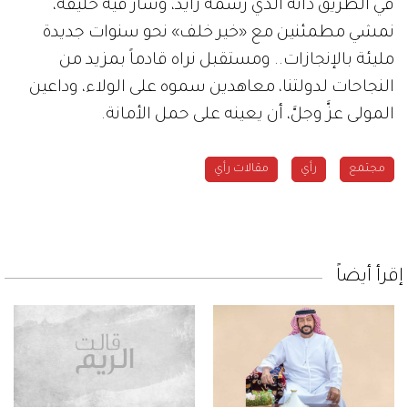
في الطريق ذاته الذي رسمه زايد، وسار فيه خليفة،
نمشي مطمئنين مع «خير خلف» نحو سنوات جديدة
مليئة بالإنجازات.. ومستقبل نراه قادماً بمزيد من
النجاحات لدولتنا، معاهدين سموه على الولاء، وداعين
المولى عزَّ وجلَّ، أن يعينه على حمل الأمانة.
مجتمع
رأي
مقالات رأي
إقرأ أيضاً