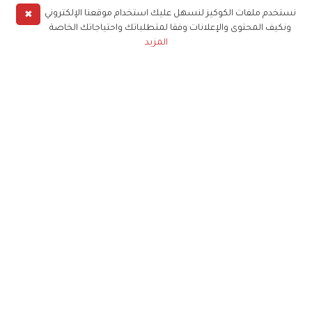
✖
نستخدم ملفات الكوكيز لنسهل عليك استخدام موقعنا الإلكتروني
ونكيف المحتوى والإعلانات وفقا لمتطلباتك واحتياجاتك الخاصة
المزيد
حملوا تطبيق
زهرة الخليج
الاشتراك للحصول على ملخص أسبوعي على بريدك
الإلكتروني