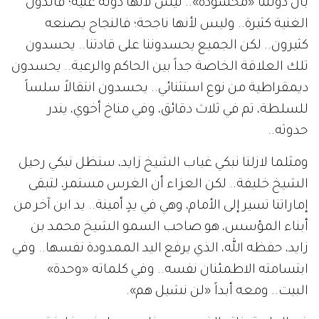
بأن دولتنا «محسودة».. ليس لأنها دولة غنية؛ فالدول
الغنية كثيرة.. وليس لأنها ناجحة؛ فالنجاح يصنعه
كثيرون.. لكن الجميع يحسدوننا على قادتنا.. يحسدون
تلك العلاقة الخاصة جداً بين الحاكم والرعية.. يحسدون
ديمقراطية من نوع استثنائي.. يحسدون انتقالاً سلساً
للسلطة، تم في ثلاث دقائق، وفي مناخ أخوي، يندر
حدوثه..
ومثلما لازلنا نبكي غياب الشيخ زايد، سنظل نبكي رحيل
الشيخ خليفة.. لكن العزاء أن الغرس مستمر، لتبقى
إماراتنا تسير إلى الأمام، وهي في يدٍ أمينة.. يد ابن آخر من
أبناء المؤسس، هو صاحب السمو الشيخ محمد بن
زايد، حفظه الله، الذي يرفع اليد الممدودة نفسها.. وفي
ابتسامته الاطمئنان نفسه.. وفي كلماته «وحدة»
البيت.. ومعه أبداً «لن نشيل هم».