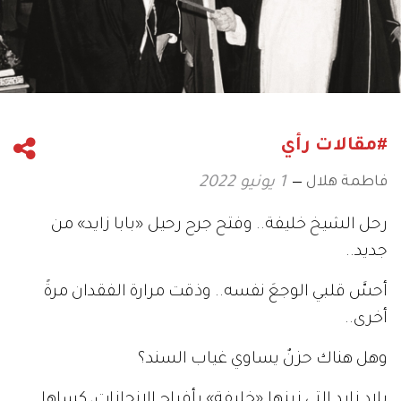
#مقالات رأي
فاطمة هلال
1 يونيو 2022
رحل الشيخ خليفة.. وفتح جرح رحيل «بابا زايد» من
جديد..
أحسَّ قلبي الوجعَ نفسه.. وذقت مرارة الفقدان مرةً
أخرى..
وهل هناك حزنٌ يساوي غياب السند؟
بلاد زايد التي زينها «خليفة» بأفراح الإنجازات، كساها