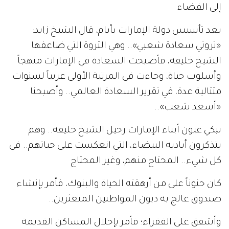
إلى الفضاء
بعد تأسيس دولة الإمارات بأيام، قال الشيخ زايد:
«ثروتي سعادة شعبي».. وهي الثروة التي ضاعفها
الشيخ خليفة، فأصبحت السعادة في الإمارات منهجاً
وأسلوب حياة، وجاءت في المرتبة الأولى عربياً لسنوات
متتالية عدة، في تقرير السعادة العالمي.. وأصبحنا
«أسعد شعب»..
تبكي عيون أبناء الإمارات رحيل الشيخ خليفة.. وهم
يتذكرون أياديه البيضاء، التي انعكست على حياتهم.. في
كل شيء.. المحتاج منهم، وغير المحتاج
كان حنوناً على من أرهقته الحياة والبنوك، فأمر بإنشاء
صندوق عالج به ديون المواطنين المتعثرين..
وأشفق على الفقراء؛ فأمر بإحلال المساكن القديمة