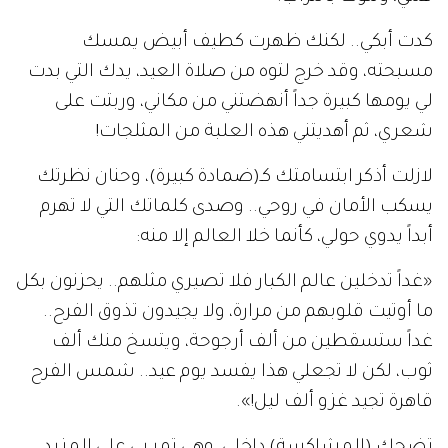
كدت أبكي.. لكنك ظهرت كطيف أبيض يمسك
مسبحته، وقد خرج لتوه من صلاة العيد، يدك التي بدت
لي يومها كبيرة جداً أنهضتني من مكاني، وربتت على
شعري، ثم أهديتني هذه العلبة من المثلجات!
لازلت أذكر ابتسامتك كـ(ضمادة كبيرة)، وحنان نظرتك
يسكب الأمان في روحي.. وصدى كلماتك التي لا تهرم
أبداً يدوي حولي، كأنما خلا العالم إلا منه:
«غداً تدخلين عالم الكبار فلا تصيري مثلهم.. يحزنون بكل
ما أوتيت قلوبهم من مرارة، ولا يجيدون تذوق الفرح..
غداً ستسقطين من ألف أرجوحة، ويتسخ منك ألف
ثوب، لكن لا تجعلي هذا يفسد يوم عيد.. شمس الفرح
قاهرة تجيد غزو ألف ليل!».
تضحك (المشاكسة) داخلي، وهي تمر بي على المزيد