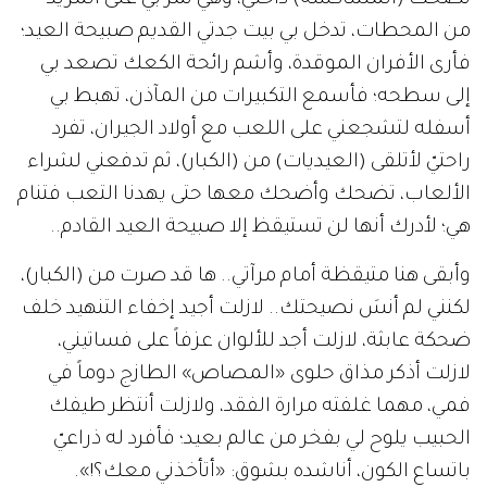
من المحطات، تدخل بي بيت جدتي القديم صبيحة العيد؛
فأرى الأفران الموقدة، وأشم رائحة الكعك تصعد بي
إلى سطحه؛ فأسمع التكبيرات من المآذن، تهبط بي
أسفله لتشجعني على اللعب مع أولاد الجيران، تفرد
راحتيّ لأتلقى (العيديات) من (الكبار)، ثم تدفعني لشراء
الألعاب، تضحك وأضحك معها حتى يهدنا التعب فتنام
هي؛ لأدرك أنها لن تستيقظ إلا صبيحة العيد القادم..
وأبقى هنا متيقظة أمام مرآتي.. ها قد صرت من (الكبار)،
لكنني لم أنسَ نصيحتك.. لازلت أجيد إخفاء التنهيد خلف
ضحكة عابثة، لازلت أجد للألوان عزفاً على فساتيني،
لازلت أذكر مذاق حلوى «المصاص» الطازج دوماً في
فمي، مهما غلفته مرارة الفقد، ولازلت أنتظر طيفك
الحبيب يلوح لي بفخر من عالم بعيد؛ فأفرد له ذراعيّ
باتساع الكون، أناشده بشوق: «أتأخذني معك؟!».