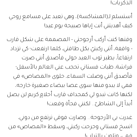
الذكريات!
أستسلم لـ(المشاكسة)، وهي تعيد على مسامع روحي
كيف أهديتني أنت إياها صبيحة يوم عيد!
وقتها كنت أركب أرجوحتي - المصممة على شكل قارب
- واقفة، أثني ركبتيّ بكل طاقتي، كلما ارتفعت؛ كي تزداد
ارتفاعاً، يطير ثوب العيد حولي فأصدق أنني صرت
فراشة، طيات فستاني تحجب عني العالم بالأسفل؛
فأصدق أنني وصلت السماء، حلوى «المصاص» في
فمي لا يبدو منها سوى عصا بيضاء صغيرة خارجه،
لكنها كانت تبدو لي كمجداف قارب أحلامٍ كريم لن يصل
أبداً إلى الشاطئ.. لكنني فجأة وقعت!
غدرت بي الأرجوحة.. وصارت فوقي ترتفع من دوني،
اتسخ فستاني وجرحت ركبتي، وسقط «المصاص» من
فمي، وتلوث بالتراب!