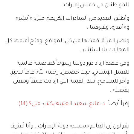
للمواطنين في خمس إمارات..
وأطلق العديد من المبادرات الكريمة، مثل: «أبشر»،
و«أقدر»، وغيرهما..
ونصر المرأة، فمكنها من كل المواقع، وفتح أمامها كل
المجالات بلا استثناء..
وفي عهده ازداد دور دولتنا رسوخاً كعاصمة عالمية
للعمل الإنساني، حيث خصص، رحمه الله، عاماً للخير،
وآخر للتسامح، تلك القيمة التي ازدادت عمقاً ومعنى
بفضله..
إقرأ أيضاً:
د. مانع سعيد العتيبة يكتب: متى؟ (14)
يقولون إن العالم «يحسد» دولة الإمارات.. وأنا أعترف