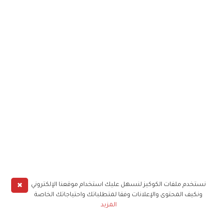
✖
نستخدم ملفات الكوكيز لنسهل عليك استخدام موقعنا الإلكتروني
ونكيف المحتوى والإعلانات وفقا لمتطلباتك واحتياجاتك الخاصة
المزيد