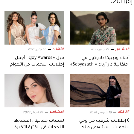
إقرأ أيضاً
#مشاهير
#أناقتك
27 يناير 2025
16 يناير 2025
أحلام وديبيكا بادوكون في
قبل «Joy Awards».. أجمل
احتفالية دار أزياء «Sabyasachi»
إطلالات النجمات في الأعوام
بالهند
الماضية
#أناقتك
#مشاهير
19 مارس 2024
24 ابريل 2023
6 إطلالات شرقية من وحي
لمسات جمالية.. اعتمدتها
النجمات.. استلهمي منها
النجمات في الفترة الأخيرة