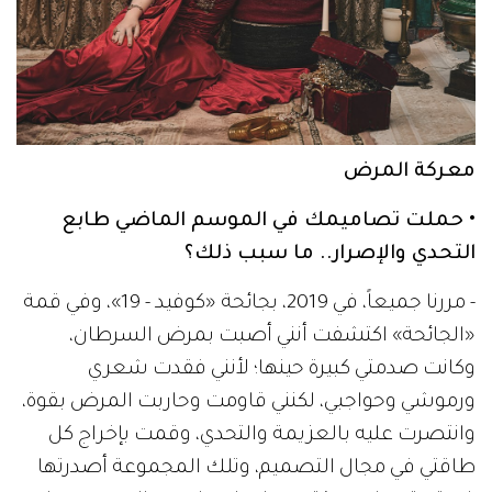
معركة المرض
• حملت تصاميمك في الموسم الماضي طابع
التحدي والإصرار.. ما سبب ذلك؟
- مررنا جميعاً، في 2019، بجائحة «كوفيد - 19»، وفي قمة
«الجائحة» اكتشفت أنني أصبت بمرض السرطان،
وكانت صدمتي كبيرة حينها؛ لأنني فقدت شعري
ورموشي وحواجبي، لكنني قاومت وحاربت المرض بقوة،
وانتصرت عليه بالعزيمة والتحدي، وقمت بإخراج كل
طاقتي في مجال التصميم، وتلك المجموعة أصدرتها