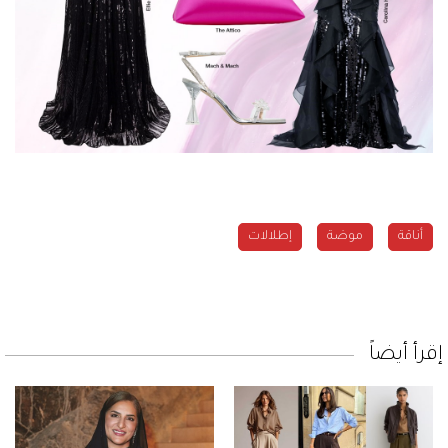
أناقة
موضة
إطلالات
إقرأ أيضاً