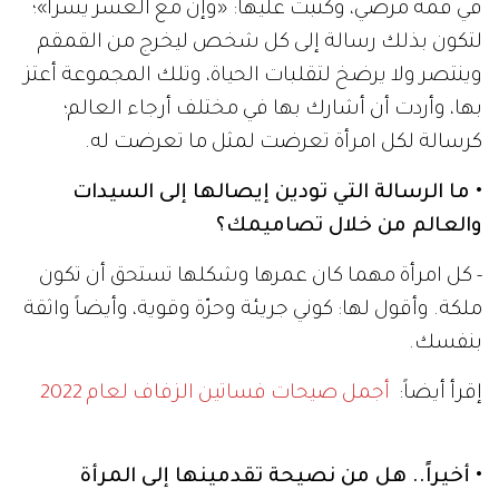
في قمة مرضي، وكتبت عليها: «وإن مع العسر يسرا»؛
لتكون بذلك رسالة إلى كل شخص ليخرج من القمقم
وينتصر ولا يرضخ لتقلبات الحياة، وتلك المجموعة أعتز
بها، وأردت أن أشارك بها في مختلف أرجاء العالم؛
كرسالة لكل امرأة تعرضت لمثل ما تعرضت له.
• ما الرسالة التي تودين إيصالها إلى السيدات
والعالم من خلال تصاميمك؟
- كل امرأة مهما كان عمرها وشكلها تستحق أن تكون
ملكة. وأقول لها: كوني جريئة وحرّة وقوية، وأيضاً واثقة
بنفسك.
إقرأ أيضاً:
أجمل صيحات فساتين الزفاف لعام 2022
• أخيراً.. هل من نصيحة تقدمينها إلى المرأة