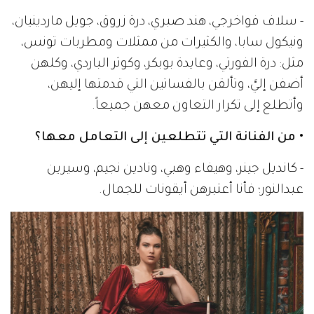
- سلاف فواخرجي، هند صبري، درة زروق، جويل ماردينيان،
ونيكول سابا، والكثيرات من ممثلات ومطربات تونس،
مثل: درة الفورتي، وعايدة بوبكر، وكوثر الباردي، وكلهن
أضفن إليَّ، وتألقن بالفساتين التي قدمتها إليهن،
وأتطلع إلى تكرار التعاون معهن جميعاً.
• من الفنانة التي تتطلعين إلى التعامل معها؟
- كانديل جينر، وهيفاء وهبي، ونادين نجيم، وسيرين
عبدالنور؛ فأنا أعتبرهن أيقونات للجمال.