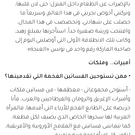
بالإضراب عن الطعام داخل المنزل؛ حتى لان قلبها،
وتركتني أخوض تجربتي في هذا العالم، وسريعاً ما
حصلت على شهادتي، وتخصصت في هذا المجال،
وافتتحت ورشة صغيرة جداً، استأجرتها بمبلغ زهيد،
وكانت تلك الانطلاقة الأولى التي أوصلتني اليوم إلى
صاحبة الماركة رقم واحد في تونس «الغنجة».
أميرات.. وملكات
• ممن تستوحين الفساتين الفخمة التي تقدمينها؟
- أستوحي مجموعاتي - معظمها - من فساتين ملكات
وأميرات الإغريق والرومان والقرطاجيين والعرب، فأنا
حريصة على الطابع الفخم للأزياء التي أقدمها، فالمرأة
العربية لها سحرها الخاص الذي يضيف لكل قطعة،
كما تتماشى فساتيني مع الملامح الأوروبية والأفريقية،