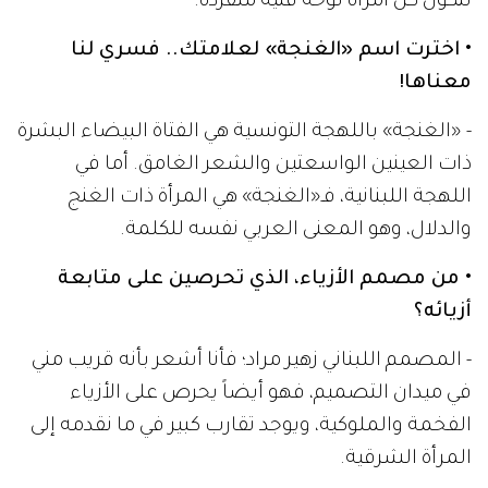
لتكون كل امرأة لوحة فنية متفردة.
• اخترت اسم «الغنجة» لعلامتك.. فسري لنا
معناها!
- «الغنجة» باللهجة التونسية هي الفتاة البيضاء البشرة
ذات العينين الواسعتين والشعر الغامق. أما في
اللهجة اللبنانية، فـ«الغنجة» هي المرأة ذات الغنج
والدلال، وهو المعنى العربي نفسه للكلمة.
• من مصمم الأزياء، الذي تحرصين على متابعة
أزيائه؟
- المصمم اللبناني زهير مراد؛ فأنا أشعر بأنه قريب مني
في ميدان التصميم، فهو أيضاً يحرص على الأزياء
الفخمة والملوكية، ويوجد تقارب كبير في ما نقدمه إلى
المرأة الشرقية.