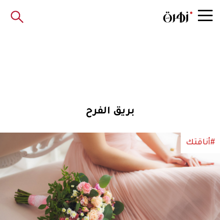
بريق الفرح
#أناقتك