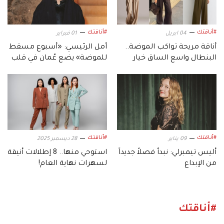
#أناقتك
#أناقتك
04 ابريل
01 فبراير
أناقة مريحة تواكب الموضة..
أمل الرئيسي: «أسبوع مسقط
البنطال واسع الساق خيار
للموضة» يضع عُمان في قلب
مفضل
المشهد الدولي
#أناقتك
#أناقتك
09 يناير
28 ديسمبر 2025
أليس تيمبرلي: نبدأ فصلاً جديداً
استوحي منها.. 8 إطلالات أنيقة
من الإبداع
لسهرات نهاية العام!
#أناقتك