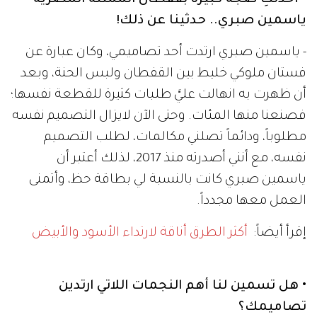
ياسمين صبري.. حدثينا عن ذلك!
- ياسمين صبري ارتدت أحد تصاميمي، وكان عبارة عن
فستان ملوكي خليط بين القفطان ولبس الحنة، وبعد
أن ظهرت به انهالت عليَّ طلبات كثيرة للقطعة نفسها؛
فصنعنا منها المئات. وحتى الآن لايزال التصميم نفسه
مطلوباً، ودائماً تصلني مكالمات، لطلب التصميم
نفسه، مع أنني أصدرته منذ 2017، لذلك أعتبر أن
ياسمين صبري كانت بالنسبة لي بطاقة حظ، وأتمنى
العمل معها مجدداً.
إقرأ أيضاً:
أكثر الطرق أناقة لارتداء الأسود والأبيض
• هل تسمين لنا أهم النجمات اللاتي ارتدين
تصاميمك؟