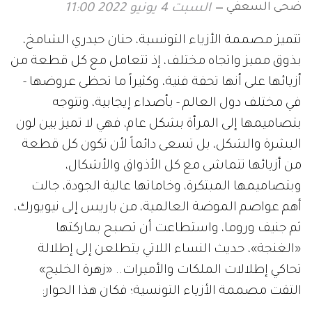
ضحى السعفي
السبت 4 يونيو 2022 11:00
تتميز مصممة الأزياء التونسية، حنان حيدري الشامخ،
بذوق مميز واتجاه مختلف، إذ تتعامل مع كل قطعة من
أزيائها على أنها تحفة فنية، وكثيراً ما تحظى عروضها -
في مختلف دول العالم - بأصداء إيجابية، وتتوجه
بتصاميمها إلى المرأة بشكل عام، فهي لا تميز بين لون
البشرة والشكل، بل تسعى دائماً لأن تكون كل قطعة
من أزيائها تتماشى مع كل الأذواق والأشكال،
وبتصاميمها المبتكرة، وخاماتها عالية الجودة، جالت
أهم عواصم الموضة العالمية، من باريس إلى نيويورك،
ثم جنيف وروما، واستطاعت أن تصبح بماركتها
«الغنجة»، حديث النساء اللاتي يتطلعن إلى إطلالة
تحاكي إطلالات الملكات والأميرات.. «زهرة الخليج»
التقت مصممة الأزياء التونسية؛ فكان هذا الحوار: