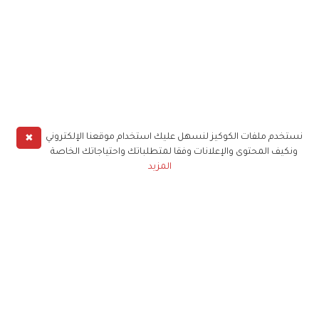
✖
نستخدم ملفات الكوكيز لنسهل عليك استخدام موقعنا الإلكتروني
ونكيف المحتوى والإعلانات وفقا لمتطلباتك واحتياجاتك الخاصة
المزيد
حملوا تطبيق
زهرة الخليج