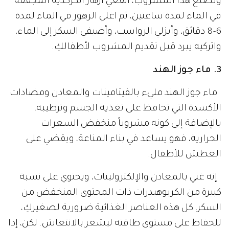
ولصنع هذا المشروب، انقعي أزهار الكركديه المجففة
في الماء لمدة ساعتين، ثم اغلي الزهور في الماء لمدة
6-8 دقائق، وأيزلي الرواسب، وأضيفي السكر إلى الماء،
واتركيه يبرد قبل تقديم المشروب لأطفالكِ.
3. ماء جوز الهند
ماء جوز الهند مليء بالفيتامينات والمعادن ومضادات
الأكسدة التي تحافظ على تغذية الجسم وترطيبه،
بالإضافة إلى كونه مشروباً منخفض السعرات
الحرارية، فهو يساعد في بناء المناعة، ويقضي على
العطش للأطفال.
إنه غني بالمعادن والإلكتروليتات، ويحتوي على نسبة
كبيرة من الكربوهيدرات ذات المحتوى المنخفض من
السكر، كل هذه العناصر الغذائية ضرورية لصغيركِ،
للحفاظ على مستوى طاقته ليشعر بالانتعاش. لكن، إذا