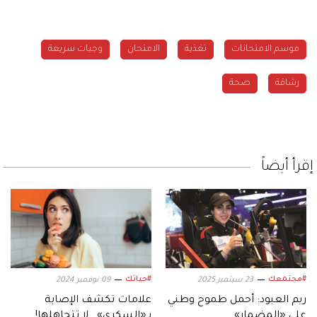
موسم الامتحانات
تغذية
الامتحان
وجبات سريعة
رشاقة
صحة
إقرأ أيضاً
#مجتمعك
#حياتك
23 سبتمبر 2025
09 نوفمبر 2024
ريم العبود: أحمل طموح وطني
علامات تكشف الإصابة
على «المضمار»
بـ«السكري».. لا تتجاهلها!