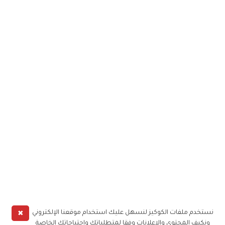
✖
نستخدم ملفات الكوكيز لنسهل عليك استخدام موقعنا الإلكتروني
ونكيف المحتوى والإعلانات وفقا لمتطلباتك واحتياجاتك الخاصة