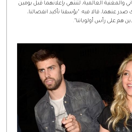
 والمغنية العالمية، لتنتهي بإعلانهما قبل يومين
 عنهما، قالا فيه: "يؤسفنا تأكيد انفصالنا،
ن هم على رأس أولوياتنا".