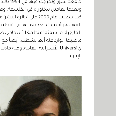
وبعدها بعامين بدكتوراه في الفلسفة، وهي جامعة ith Cowan University
كما حصلت عام 2009 على "ج
المهنية، وأسست بعد تعيينها في "مجلس الع
الخارجية، ما سمته "منظمة الأشخاص ضد 
University الأسترالية العامة، وف
الإنترنت.