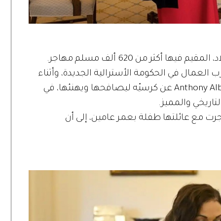
ها أكثر من 620 ألف مسلم مهاجر.
العمال في الحكومة الأسترالية الجديدة، وأثناء
قسمها اليمين نهض رئيس الوزراء Anthony Albanes عن كرسيّه ليصافحها ويهنئها، في
تاريخي والمميز.
جرت مع عائلتها طفلة بعمر عامين، إلى أن