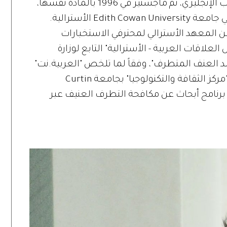
جامعة سبق وتخرجت فيها في 1994 بالأدب الإنجليزي، ثم ماجستير في 1996 بالمادة نفسها،
Ed الأسترالية.
ائزة النشر" من المعهد الأسترالي لمحترفي الاستخبارات
لاقات العربية - الأسترالية" التابع لوزارة
العنف المتطرف"، وفقاً لما تلخص "العربية.نت"
ماضيها الوارد عنه أنها نشطت، أيضاً مع "مركز الثقافة والتكنولوجيا" بجامعة Curtin
يه قادت برنامج أبحاث عن مكافحة التطرف العنيف عبر