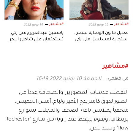
#مشاهير
#مشاهير
15 يونيو 2023
14 يوليو 2022
تعديل قانون الوصاية بمصر..
ياسمين عبدالعزيز ومنى زكي
استجابة لمسلسل منى زكي
تستمتعان على شاطئ البحر
#مشاهير
مي فهمي
الجمعة 10 يونيو 2022 16:19
التقطت عدسات المصورين والصحافة عدداً من
الصور لدوق كامبريدج الأمير وليام، أمس الخميس،
متخفياً بملابس باعة الصحف والمجلات بشوارع
بريطانيا، ويقوم ببيعها عند زاوية من شارع "Rochester
Row" وسط لندن.