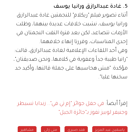
5. غادة عبدالرازق ورانيا يوسف
أثناء تصوير فيلم "ريكلام" للنجمتين غادة عبدالرازق
ورانيا يوسف، نشبت خلافات عديدة بينهما، وظلت
الأزمات تتصاعد، لكن بعد فترة التقت النجمتان في
إحدى المناسبات، وقررتا إنهاء خلافهما.
وفي أحد اللقاءات الإعلامية لغادة عبدالرازق، قالت:
"رانيا طيبة جداً وعفوية في كلامها، ونحن صديقتان"،
مؤكدة: "مش هحاسبها على جملة قالتها، وأكيد حد
سخنها عليا".
إقرأ أيضاً:
في حفل جوائز "إم تي في".. زندايا تسيطر
وجنيفر لوبيز تفوز بـ"جائزة الجيل"
ياسمين عبد العزيز
هند صبري
منى زكي
مشاهير