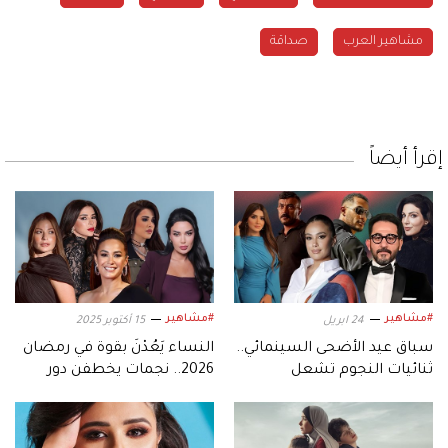
مشاهير العرب
صداقة
إقرأ أيضاً
#مشاهير
#مشاهير
24 ابريل
15 أكتوبر 2025
سباق عيد الأضحى السينمائي..
النساء يَعُدْنَ بقوة في رمضان
ثنائيات النجوم تشعل
2026.. نجمات يخطفن دور
المنافسة قبل صافرة
البطولة
المونديال