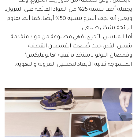
"نايتكس"، وهي مشتقة من بذور زيت الخروع، وهذا
يجعله أخف بنسبة 25% من المواد القائمة على البترول،
ويعني أنه يجف أسرع بنسبة 50% أيضًا، كما أنها تقاوم
الرائحة بشكل طبيعي.
أما الملابس الأخرى، فهي مصنوعة من مواد متقدمة
بنفس القدر، حيث صُنعت القمصان القطنية
وقمصان البولو باستخدام تقنية "هالوفليكس"
المنسوجة ثلاثية الأبعاد لتحسين المرونة والتهوية.