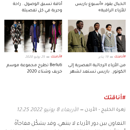
الخيال يقود «أسبوع باريس
أناقة تسبق الوصول.. راحة
للأزياء الراقية»
وحرية في كل تفصيلة
#أناقتك
#أناقتك
19 يناير
25 يوليو 2020
‫من الأزياء الرجالية العصرية إلى
Berluti تطرح مجموعة موسم
الكوتور.. باريس تستعد لشهر
خريف وشتاء 2020
حافل بالموضة
#أناقتك
زهرة الخليج - الأردن
الأربعاء 8 يونيو 2022 12:25
التعاون بين دور الأزياء لا ينتهي، وقد يشكّل مفاجأةً