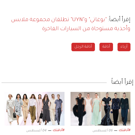
إقرأ أيضاً:
"بوغاتي" و"UYN" تطلقان مجموعة ملابس
وأحذية مستوحاة من السيارات الفاخرة
أزياء
أناقة
أناقة الرجل
إقرأ أيضاً
#أناقتك
#أناقتك
06 أغسطس
04 أغسطس