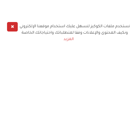
✖
نستخدم ملفات الكوكيز لنسهل عليك استخدام موقعنا الإلكتروني
ونكيف المحتوى والإعلانات وفقا لمتطلباتك واحتياجاتك الخاصة
المزيد
حملوا تطبيق
زهرة الخليج
الاشتراك للحصول على ملخص أسبوعي على بريدك