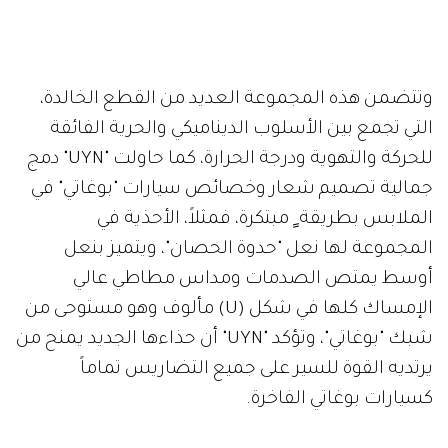
وتتضمن هذه المجموعة العديد من القطع الخالدة،
التي تجمع بين الأسلوب الديناميكي والحرية الفائقة
للحركة والتهوية ودرجة الحرارة، كما حاولت "UYN" دمج
جمالية تصميم شعار وخصائص سيارات "بوغاتي" في
الملابس بطريقة ٍ مبتكرة، فمثلاً، الأحذية في
المجموعة لها نعل "حدوة الحصان"، ويتميز بنعل
أوسط يمتص الصدمات ومداس مطاطي عالي
الإمساك كلها في شكل (U) مألوف وهو مستوحى من
شبك "بوغاتي"، وتؤكد "UYN" أن حذاءها الجديد يمنح من
يرتديه القوة للسير على جميع التضاريس تماماً
كسيارات بوغاتي الفاخرة.