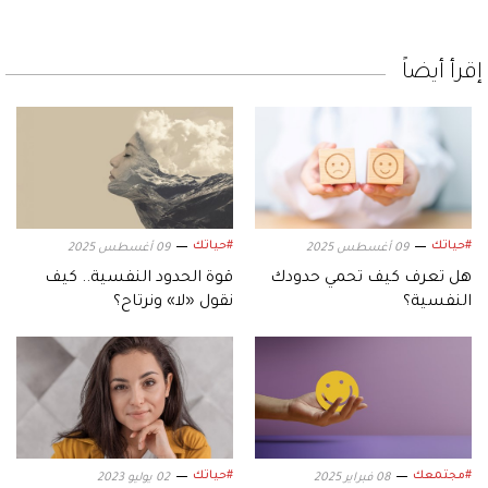
إقرأ أيضاً
#حياتك
#حياتك
09 أغسطس 2025
09 أغسطس 2025
هل تعرف كيف تحمي حدودك
قوة الحدود النفسية.. كيف
النفسية؟
نقول «لا» ونرتاح؟
#مجتمعك
#حياتك
08 فبراير 2025
02 يوليو 2023