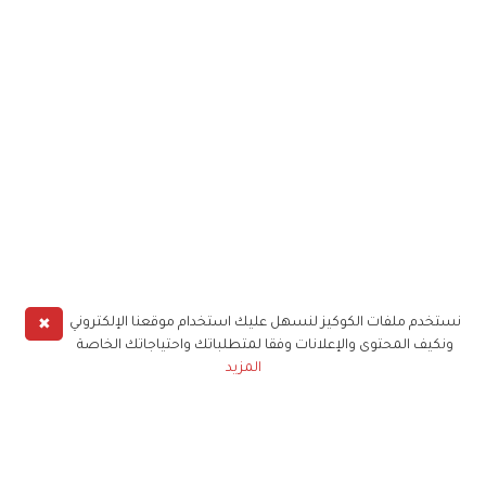
✖
نستخدم ملفات الكوكيز لنسهل عليك استخدام موقعنا الإلكتروني
ونكيف المحتوى والإعلانات وفقا لمتطلباتك واحتياجاتك الخاصة
المزيد
حملوا تطبيق