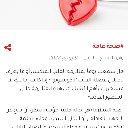
#صحة عامة
زهرة الخليج - الأردن
9 يونيو 2022
هل سمعتِ يوماً بمتلازمة القلب المنكسر، أو ما يُعرف
باعتلال عضلة القلب "تاكوتسوبو"؟ إذا كانت إجابتكِ لا،
فسنخبركِ بأهم الأشياء عن هذه المتلازمة خلال
السطور القادمة.
هذه المتلازمة هي حالة قلبية مؤقتة، يمكن أن تنتج عن
الإجهاد العاطفي أو البدني الشديد، وجاءت كلمة
"تاكوتسوبو" من اسم وعاء يستخدمه الصياد الياباني