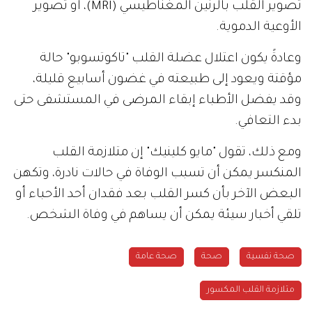
تصوير القلب بالرنين المغناطيسي (MRI)، أو تصوير
الأوعية الدموية.
وعادةً يكون اعتلال عضلة القلب "تاكوتسوبو" حالة
مؤقتة ويعود إلى طبيعته في غضون أسابيع قليلة،
وقد يفضل الأطباء إبقاء المرضى في المستشفى حتى
بدء التعافي.
ومع ذلك، تقول "مايو كلينيك" إن متلازمة القلب
المنكسر يمكن أن تسبب الوفاة في حالات نادرة، وتكهن
البعض الآخر بأن كسر القلب بعد فقدان أحد الأحباء أو
تلقي أخبار سيئة يمكن أن يساهم في وفاة الشخص.
صحة نفسية
صحة
صحة عامة
متلازمة القلب المكسور