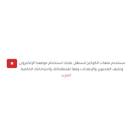
✖
نستخدم ملفات الكوكيز لنسهل عليك استخدام موقعنا الإلكتروني
ونكيف المحتوى والإعلانات وفقا لمتطلباتك واحتياجاتك الخاصة
المزيد
حملوا تطبيق
زهرة الخليج