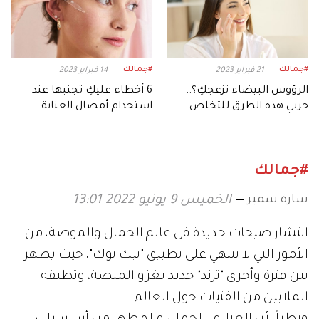
#جمالك
#جمالك
21 فبراير 2023
14 فبراير 2023
الرؤوس البيضاء تزعجكِ؟..
6 أخطاء عليكِ تجنبها عند
جربي هذه الطرق للتخلص
استخدام أمصال العناية
منها
بالبشرة
#جمالك
سارة سمير
الخميس 9 يونيو 2022 13:01
انتشار صيحات جديدة في عالم الجمال والموضة، من
الأمور التي لا تنتهي على تطبيق "تيك توك"، حيث يظهر
بين فترة وأخرى "ترند" جديد يغزو المنصة، وتطبقه
الملايين من الفتيات حول العالم.