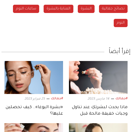
نصائح جمالية
البشرة
العناية بالبشرة
ساعات النوم
النوم
إقرأ أيضاً
#جمالك
#جمالك
14 مارس 2023
25 فبراير 2023
ماذا يحدث لبشرتكِ عند تناول
«بشرة اليوغا».. كيف تحصلين
وجبات خفيفة مالحة قبل
عليها؟
النوم؟