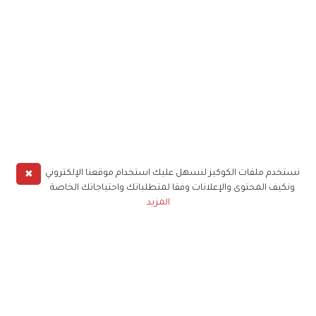
✖
نستخدم ملفات الكوكيز لنسهل عليك استخدام موقعنا الإلكتروني
ونكيف المحتوى والإعلانات وفقا لمتطلباتك واحتياجاتك الخاصة
المزيد
حملوا تطبيق
زهرة الخليج