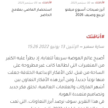
#أناقتك
#أناقتك
30 سبتمبر 2025
05 سبتمبر 2025
أبرز صيحات أسبوع ميلانو
استحضار الماضي بملامح
لربيع وصيف 2026
الحاضر
#أناقتك
سارة سمير
الإثنين 13 يونيو 2022 15:26
أصبح عالم الموضة سريعاً للغاية، إذ يطرأ عليه الكثير
من المتغيرات التي لطالما كانت غير مطروحة على
الساحة من قبل، لكن الأفكار الإبداعية الخلاقة جعلت
منها نوعاً جديداً، ومن أبرز هذه الأفكار التعاون بين
أشهر الماركات والعلامات العالمية، لخلق فكر جديد
وتصاميم متعددة الهوية.
في هذا التقرير، سوف نرصد أبرز التعاونات، التي تمت