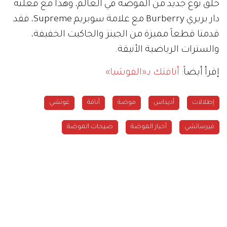
خلق نوع جديد من الموضة في العالم، وهذا مع فعلته
دار بربري Burberry مع علامة سوبريم Supreme، فقد
قدمتا قطعاً مميزة من الجينز والجاكيت الخفيفة،
والسترات الرياضية الأنيقة.
إقرأ أيضاً:
أناقتك بـ«الفوشيا»
إطلالات
أديداس
موضة
أناقة
غوتشي
فيرساتشي
أخبار الموضة
صيحات الموضة