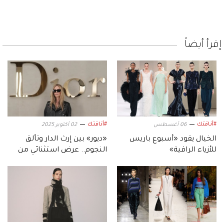
إقرأ أيضاً
#أناقتك
#أناقتك
06 أغسطس
02 أكتوبر 2025
الخيال يقود «أسبوع باريس
«ديور» بين إرث الدار وتألق
للأزياء الراقية»
النجوم.. عرض استثنائي من
قلب باريس