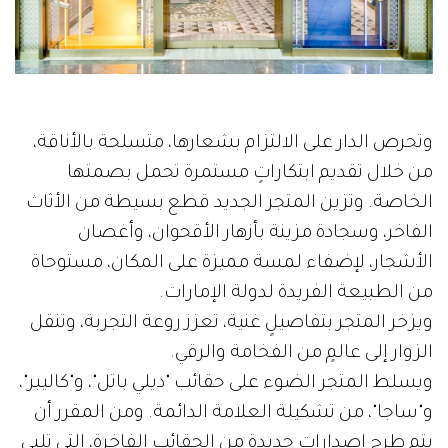
وتحرص الدار على الالتزام بشعارها، متسلحة بالأناقة،
من خلال تقديم ابتكاراتٍ مستمرة تحمل بصمتها
الخاصة. وتزين المتجر الجديد قطع بسيطة من الأثاث
الفاخر، وسجادة مزينة بأزهار الأقحوان، وأغصان
الأشجار، لإضفاء لمسة مميزة على المكان، مستوحاة
من الطبيعة الفريدة لدولة الإمارات.
ويزخر المتجر بتفاصيلٍ غنية، تعزز روعة التجربة، وتنقل
الزوار إلى عالمٍ من الفخامة والرقي.
ويسلط المتجر الضوء على حقائب "ديلي باتل"، و"كاليبر"،
و"ساجا"، من تشكيلة العلامة الدائمة. ومن المقرر أن
يتم طرح إصداراتٍ جديدة من الحقائب الفاخرة، التي تلبي