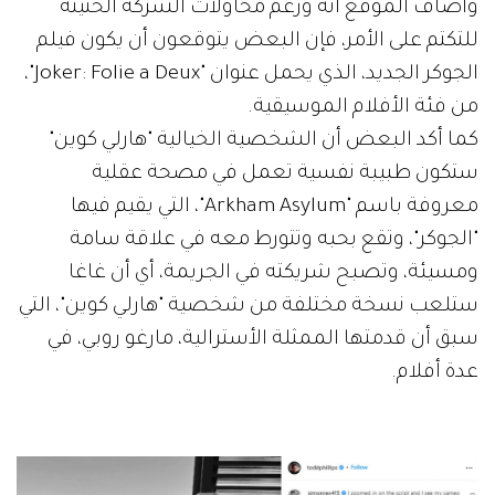
وأضاف الموقع أنه ورغم محاولات الشركة الحثيثة
للتكتم على الأمر، فإن البعض يتوقعون أن يكون فيلم
الجوكر الجديد، الذي يحمل عنوان "Joker: Folie a Deux"،
من فئة الأفلام الموسيقية.
كما أكد البعض أن الشخصية الخيالية "هارلي كوين"
ستكون طبيبة نفسية تعمل في مصحة عقلية
معروفة باسم "Arkham Asylum"، التي يقيم فيها
"الجوكر"، وتقع بحبه وتتورط معه في علاقة سامة
ومسيئة، وتصبح شريكته في الجريمة، أي أن غاغا
ستلعب نسخة مختلفة من شخصية "هارلي كوين"، التي
سبق أن قدمتها الممثلة الأسترالية، مارغو روبي، في
عدة أفلام.