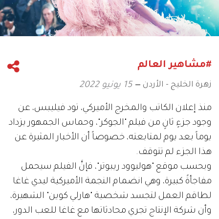
#مشاهير العالم
زهرة الخليج - الأردن
15 يونيو 2022
منذ إعلان الكاتب والمخرج الأميركي، تود فيليبس، عن
وجود جزءٍ ثانٍ من فيلم "الجوكر"، وحماس الجمهور يزداد
يوماً بعد يوم لمتابعته، خصوصاً أن الأخبار المثيرة عن
هذا الجزء لم تتوقف.
وبحسب موقع "هوليوود ريبوتر"، فإنَّ الفيلم سيحمل
مفاجأةً كبيرة، وهي انضمام النجمة الأميركية ليدي غاغا
لطاقم العمل لتجسد شخصية "هارلي كوين" الشهيرة،
وأن شركة الإنتاج تجري محادثاتها مع غاغا للعب الدور،