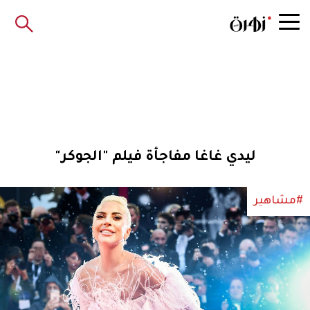
ليدي غاغا مفاجأة فيلم "الجوكر"
#مشاهير