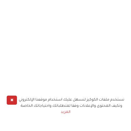
✖
نستخدم ملفات الكوكيز لنسهل عليك استخدام موقعنا الإلكتروني
ونكيف المحتوى والإعلانات وفقا لمتطلباتك واحتياجاتك الخاصة
المزيد