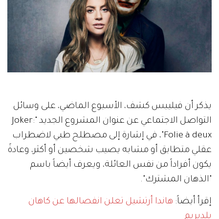
يذكر أن فيليبس كشف، الأسبوع الماضي، على وسائل
التواصل الاجتماعي عن عنوان المشروع الجديد "Joker:
Folie à deux"، في إشارة إلى مصطلح طبي لاضطراب
عقلي متطابق أو مشابه يصيب شخصين أو أكثر، وعادةً
يكون أفراداً من نفس العائلة، ويعرف أيضاً باسم
"الذهان المشترك".
إقرأ أيضاً:
هاندا أرتشيل تعلن انفصالها عن كاهان
يلديريم