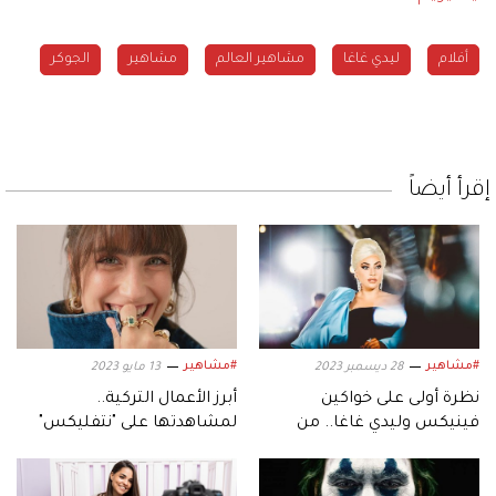
أفلام
ليدي غاغا
مشاهير العالم
مشاهير
الجوكر
إقرأ أيضاً
#مشاهير
#مشاهير
28 ديسمبر 2023
13 مايو 2023
نظرة أولى على خواكين
أبرز الأعمال التركية..
فينيكس وليدي غاغا.. من
لمشاهدتها على "نتفليكس"
فيلم «الجوكر 2»