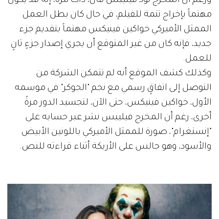
ورغم أن المخرج تود فيليبس قال، ذات مرة، إنه قد يكون
مهتماً بإخراج تتمة للفيلم، في حال كان بطل العمل
الممثل الأميركي خواكين فينيكس مهتماً بتقديم جزء
جديد، فإنه كان من غير المتوقع أن يجري إصدار جزءٍ ثانٍ
للعمل.
وكذلك كشف الموقع أنه لم تتمكن الشركة من
التوصل إلى اتفاقٍ رسمي مع نجم "الجوكر" في موسمه
الأول، خواكين فينيكس، حتى الآن، لتجسيد الدور مرةً
أخرى، رغم أن المخرج فيليبس نشر عبر حسابه على
"إنستغرام"، صورة للممثل الأميركي باللونين الأبيض
والأسود، وهو جالس على الأريكة أثناء قراءته للنص.