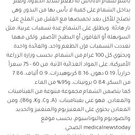
باسم شمام الأناناس له طعم شديد الحلاوة، ونعثر
بداخل الشمام على كمية لا بأس بها من البذور، وهي
تصلح للأكل بعد تحميصها مع القليل من الملح على
نار هادئة. ويطلق على الشمام عدة تسميات عربية، مثل:
السويهلة أو القاقون أو البطيخ الأصفر. ولكن مهما
تعددت التسميات فإن الطعم واحد، والفائدة واحدة.
ويحتوي كل 100 غرام من الشمام، بحسب وزارة الزراعة
الأميركية، على المواد الغذائية الآتية: من 60 - 75 سعراً
حرارياً، 0.19 دهون، 8.16 كربوهيدرات، 0.9 ألياف، 7.86
من السكر، 0.84 بروتينات، و95% من الماء.
كما يتضمن الشمام مجموعة متنوعة من الفيتامينات
والمعادن. فهو غني بفيتامينات: (A، وC، وK، وB6)، ومن
المعادن يحتوي على المغنيزيوم والمنغنيز والحديد
والصوديوم والبوتاسيوم، بحسب موقع
medicalnewstoday الصحي.