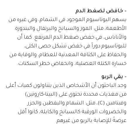
- خافض لضغط الدم
يسهم البوتاسيوم الموجود في الشمام، وفي غيره من
الأطعمة، مثل: الموز والسبانخ والبرتقال والبندورة
والأناناس، في خفض ضغط الدم المرتفع. كما أن
للبوتاسيوم دوراً في خفض تشكل حصى الكلى،
والحفاظ على الكثافة المعدنية للعظام، والوقاية من
خسارة الكتلة العضلية، وانخفاض خطر السكتات.
- يقي الربو
وجد الباحثون أن الأشخاص الذين يتناولون كميات أعلى
من مغذيات محددة تحتوي على (البيتا-كاروتين)
وفيتامين (C)، مثل: الشمام واليقطين والجزر
والخضروات الورقية كالسبانخ والكايلة، كانوا أقل
عرضةً للإصابة بالربو من غيرهم.