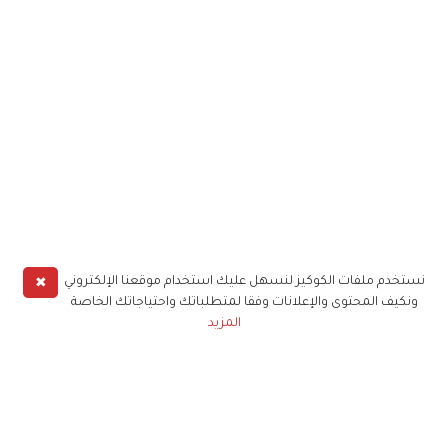
✖
نستخدم ملفات الكوكيز لنسهل عليك استخدام موقعنا الإلكتروني
ونكيف المحتوى والإعلانات وفقا لمتطلباتك واحتياجاتك الخاصة
المزيد
حملوا تطبيق