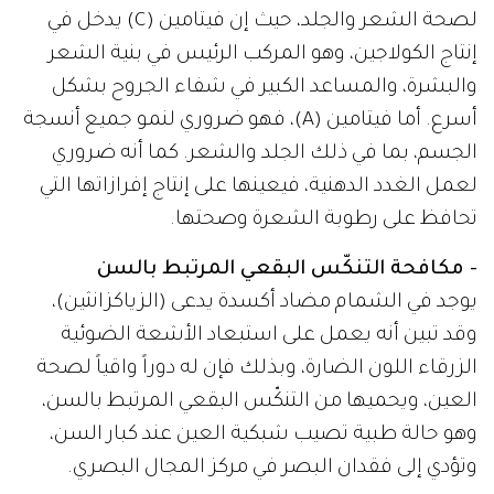
لصحة الشعر والجلد، حيث إن فيتامين (C) يدخل في
إنتاج الكولاجين، وهو المركب الرئيس في بنية الشعر
والبشرة، والمساعد الكبير في شفاء الجروح بشكل
أسرع. أما فيتامين (A)، فهو ضروري لنمو جميع أنسجة
الجسم، بما في ذلك الجلد والشعر. كما أنه ضروري
لعمل الغدد الدهنية، فيعينها على إنتاج إفرازاتها التي
تحافظ على رطوبة الشعرة وصحتها.
- مكافحة التنكّس البقعي المرتبط بالسن
يوجد في الشمام مضاد أكسدة يدعى (الزياكزانثين)،
وقد تبين أنه يعمل على استبعاد الأشعة الضوئية
الزرقاء اللون الضارة، وبذلك فإن له دوراً واقياً لصحة
العين، ويحميها من التنكّس البقعي المرتبط بالسن،
وهو حالة طبية تصيب شبكية العين عند كبار السن،
وتؤدي إلى فقدان البصر في مركز المجال البصري.