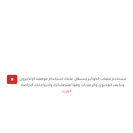
✖
نستخدم ملفات الكوكيز لنسهل عليك استخدام موقعنا الإلكتروني
ونكيف المحتوى والإعلانات وفقا لمتطلباتك واحتياجاتك الخاصة
المزيد
حملوا تطبيق
زهرة الخليج