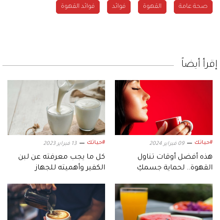
صحة عامة
القهوة
فوائد
فوائد القهوة
إقرأ أيضاً
#حياتك
#حياتك
09 فبراير 2024
13 فبراير 2023
هذه أفضل أوقات تناول
كل ما يجب معرفته عن لبن
القهوة.. لحماية جسمكِ
الكفير وأهميته للجهاز
وعقلكِ
الهضمي