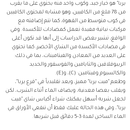
يربا" هو خيار جيد، وكوب واحد منه يحتوي على ما يقرب
من 78 ملغ من الكافيين، وهو مشابه لمحتوى الكافيين
في كوب متوسط من القهوة، كما تتم إضافته مع
مركبات نباتية مفيدة تعمل كمضادات للأكسدة. وفي
الواقع، تشير بعض الدراسات إلى أنها قد تكون أعلى
في مضادات الأكسدة من الشاي الأخضر، كما تحتوي
على العديد من المعادن والفيتامينات، بما في ذلك:
الريبوفلافين والثايامين والفوسفور والحديد
والكالسيوم وفيتامين: (C)، و(E).
وطعم "ميت يربا" مميز، ويعد تقليدياً في "قرع يربا"،
ويقلب بعصا معدنية، ويضاف الماء أثناء الشرب، لكن
لجعل شربه أسهل يمكنك شراء أكياس شاي "ميت
يربا"، وفي هذه الحالة عليك فقط أن تنقعي الأوراق في
الماء الساخن لمدة 3-5 دقائق قبل شربها.