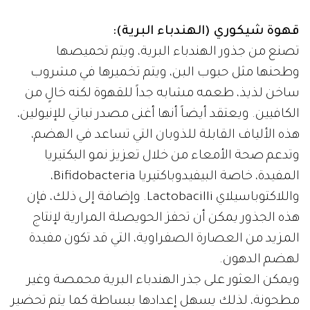
قهوة شيكوري (الهندباء البرية):
تصنع من جذور الهندباء البرية، ويتم تحميصها
وطحنها مثل حبوب البن، ويتم تخميرها في مشروب
ساخن لذيذ، طعمه مشابه جداً للقهوة لكنه خالٍ من
الكافيين. ويعتقد أيضاً أنها أغنى مصدر نباتي للإنيولين،
هذه الألياف القابلة للذوبان التي تساعد في الهضم،
وتدعم صحة الأمعاء من خلال تعزيز نمو البكتيريا
المفيدة، خاصة البيفيدوباكتيريا Bifidobacteria،
واللاكتوباسيلاي Lactobacilli. وإضافة إلى ذلك، فإن
هذه الجذور يمكن أن تحفز الحويصلة المرارية لإنتاج
المزيد من العصارة الصفراوية، التي قد تكون مفيدة
لهضم الدهون.
ويمكن العثور على جذر الهندباء البرية محمصة وغير
مطحونة، لذلك يسهل إعدادها ببساطة كما يتم تحضير