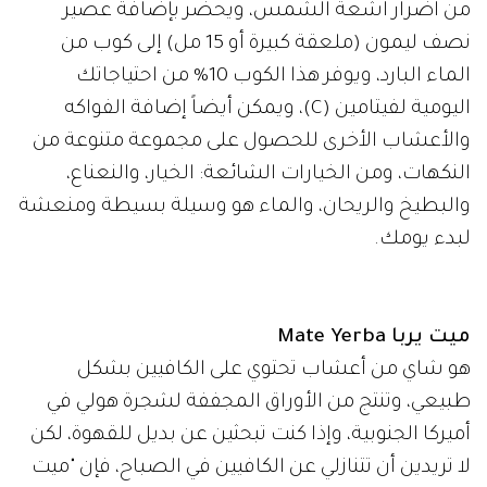
من أضرار أشعة الشمس، ويحضر بإضافة عصير
نصف ليمون (ملعقة كبيرة أو 15 مل) إلى كوب من
الماء البارد، ويوفر هذا الكوب 10% من احتياجاتك
اليومية لفيتامين (C)، ويمكن أيضاً إضافة الفواكه
والأعشاب الأخرى للحصول على مجموعة متنوعة من
النكهات، ومن الخيارات الشائعة: الخيار، والنعناع،
والبطيخ والريحان، والماء هو وسيلة بسيطة ومنعشة
لبدء يومك.
ميت يربا Mate Yerba
هو شاي من أعشاب تحتوي على الكافيين بشكل
طبيعي، وتنتج من الأوراق المجففة لشجرة هولي في
أميركا الجنوبية، وإذا كنت تبحثين عن بديل للقهوة، لكن
لا تريدين أن تتنازلي عن الكافيين في الصباح، فإن "ميت