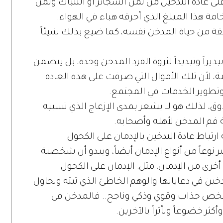
ى عادة التدخين من ثمن السجائر أو التنباك وثمن
مة هذا المبلغ الذي أحرقه هباء في الهواء.
يقة من حياة المدخن نفسه، كما ضيع بذلك شيئاً
ذيراً وتبديداً لثروة الفرد المدخن وحده، بل يتضمن
أمة، لأن تلك الأموال التي صرفت على هذه العادة
وتطوير الخدمات في المجتمع.
وق، لذلك هو لا يشعر بمدى الإزعاج الذي تسببه
حة فم المدخن لأهله وأصحابه.
رتباط عادة التدخين بالإدمان على الكحول
ر نوعاً من أنواع الإدمان أيضاً، ويبدو أن شخصية
ع أخرى من الإدمان، مثل: الإدمان على الكحول
ن في دعاياتها والوهم الخاطئ الذي تبثه وتحاول
شخص جذاب وقوي وذكي وناجح.. فالمدخن في
 خضوعاً وتأثراً بالآخرين.