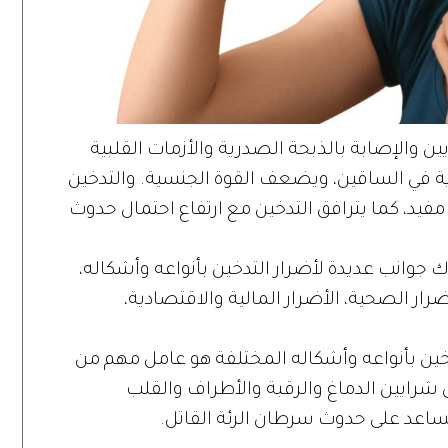
ن والإصابة بالذبحة الصدرية والأزمات القلبية
ة في الساقين، ويضعف القوة الجنسية. والتدخين
د، كما يترافق التدخين مع ارتفاع احتمال حدوث
اك جوانب عديدة لأضرار التدخين بأنواعه وأشكاله،
رار الصحية، الأضرار المالية والاقتصادية،
خين بأنواعه وأشكاله المختلفة هو عامل مهم من
شرايين الدماغ والرقبة والأطراف والقلب
ويساعد على حدوث سرطان الرئة القاتل.