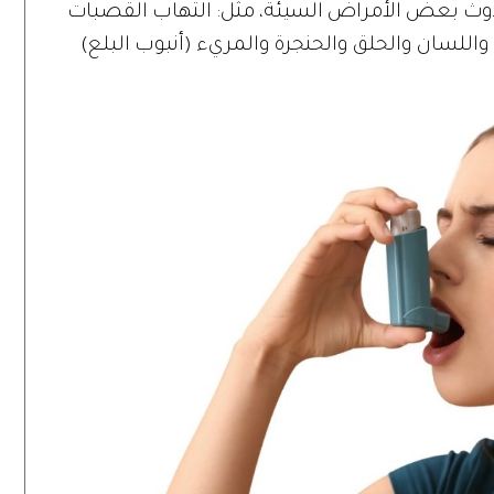
حدوث بعض الأمراض السيئة، مثل: التهاب القصبات
واللسان والحلق والحنجرة والمريء (أنبوب البلع)