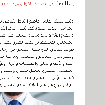
إقرأ أيضاً:
هل تطاردك الكوابيس؟.. احذر 
وثبت بشكل علمي قاطع ارتباط التدخين 
المريء (أنبوب البلع)، كما ثبت ارتباط ال
وانتفاخ الرئة والربو وتأثيره السلبي على 
المدخنين أنفسهم، بل يمتد الضرر أيضاً 
هؤلاء للدخان الذي ينفثه المدخن في أرجاء
ويضر دخان السجائر والشيشة وما فيه من م
الفم والأنف والحلق والقصبات والرئة، ويؤ
التنفسية المتكررة بشكل سعال وبلغم وارت
كما قد يؤدي الاستمرار بهذه العادة الضار
الرئة وأنواع من سرطانات الفم واللسان وا