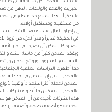
ولو حسب المدخن كل ما أنفقه في حياته عل
الكبريت والفحم والولاعات.. لذهل من ضخا
ولنتذكر أن هذا المبلغ قد اقتطع في الحق
من مستقبله ومستقبل أولاده.
إن إحراق المال وتبذيره بهذا الشكل ليسا تب
في الحقيقة تبذيراً وهدراً لجزء من ثروة ال
الضارة كان يمكن أن تصرف في خير الأمة 
ويفقد المدخن كثيراً من حاسة الشم والتذ
رائحة التبغ المحروق، وروائح الدخان ورائ
كما أظهرت الدراسات العلمية الاجتماعية ا
والمخدرات، بل إن التدخين في حد ذاته يعتب
المدخن تجعله أكثر استعداداً وتقبلاً لأنوا
والمخدرات، بعكس ما تُصوره شركات التدخي
هذه الشركات تأكيده من أن المدخن هو 
الحقيقة هو أضعف صحة، وأضعف إرادة، وأكثر