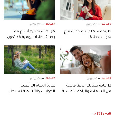
#حياتك
#حياتك
20 يوليو
05 يوليو
طريقة سهلة لبرمجة الدماغ
هل «تَشيخين» أسرع مما
نحو السعادة
يجب؟.. عادات يومية قد تكون
السبب
#حياتك
#حياتك
27 يونيو
22 يونيو
12 عادة تمنحكِ جرعة يومية
عودة الحياة الواقعية..
من السعادة والراحة النفسية
الهوايات والأنشطة تسيطر
من جديد
#حياتك