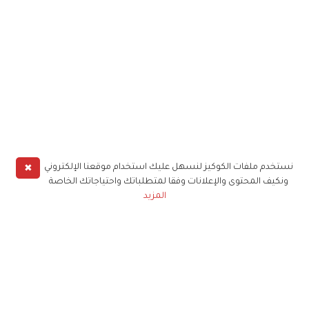
✖
نستخدم ملفات الكوكيز لنسهل عليك استخدام موقعنا الإلكتروني
ونكيف المحتوى والإعلانات وفقا لمتطلباتك واحتياجاتك الخاصة
المزيد
حملوا تطبيق
زهرة الخليج