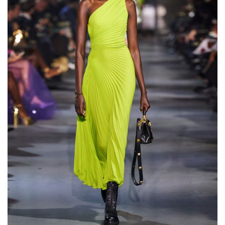
واعتمدت العديد من دور الأزياء العالمية هذا النوع من
الفساتين في مجموعات صيف 2022، لذلك هو من
القطع الرائجة التي يمكنكِ العثور عليها بسهولة وبأكثر
من نمط يناسبك، لتتألقي بها في مناسبات وسهرات
عيد الأضحى المبارك.
اخترنا لكِ مجموعة من الفساتين "الميدي"، التي رأيناها
في أسابيع الموضة لصيف 2022، أو حتى بأسلوب
الشارع لتحصلي على إطلالة عصرية وأنيقة في العيد.