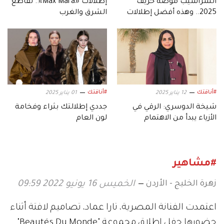
اعتمدت الفنانة المصرية، تارا عماد، تصاميم لافتة أثناء
حضورها حفل إطلاق مجموعة "Beautés Du Monde"
الجديدة، والخاصة بدار المجوهرات الفرنسية الفاخرة
"كارتييه"، في مدريد إسبانيا.
وجاءت هذه التصاميم المميزة التي أطلت بها نجمة
"سوتس بالعربي"، بتوقيع مصممي أزياء لبنانيين، حيث
ارتدت في الليلة الأولى، معطفاً باللون الأصفر من
تصميم جورج حبيقة، تميز بالريش في منتصف الكمين،
ووصل سعره إلى 3990 دولاراً، ومن تحته تنورة وبراليت
باللون نفسه. في حين اختارت في الليلة الثانية تصميماً
من توقيع المصمم العالمي إيلي صعب، حيث أطلت
بفستان طويل أبيض مزود بفيونكة عند الكتف، وفتحة
عند الوسط من الناحية اليسرى، من مجموعة Resort
2022، ويصل سعره إلى 2350 دولاراً.