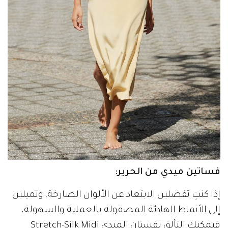
إلى الأنماط الهادئة المصقولة بالعملية والسهولة،
فيمكنكِ التألق بفستان الميدي Stretch-Silk Midi
Dress، من Rodarte and Co، للحصول على إطلالة
مثالية ومريحة وعصرية لدعوة غداء في أيام عيد
الأضحى المبارك.
إطلالات
أزياء
أناقة
عيد الأضحى
إقرأ أيضاً