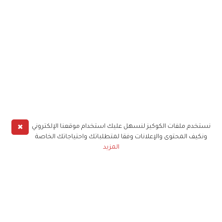
✖
نستخدم ملفات الكوكيز لنسهل عليك استخدام موقعنا الإلكتروني
ونكيف المحتوى والإعلانات وفقا لمتطلباتك واحتياجاتك الخاصة
المزيد
وأكملت إطلالتها تلك بحذاءٍ ذي كعب عال، ونسقت