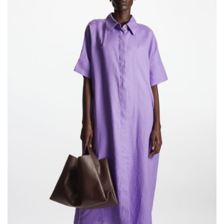
الفستان بتصميم القميص:
من أحدث أساليب الموضة لصيف 2022، فهو يمنحكِ
إطلالة حيوية وبسيطة ومناسبة لأجواء الصيف،
ويمكنكِ التألق بفستان COS Relaxed Linen Shirt
Dress على شاطئ البحر أثناء عطلة العيد، أو حتى في
نزهة مع صديقاتكِ.
إقرأ أيضاً:
تألقي في مناسبتكِ الصيفية بوحي