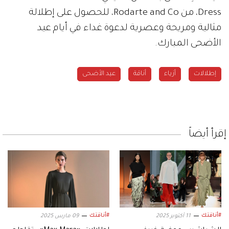
#أناقتك
#أناقتك
11 أكتوبر 2025
09 مارس 2025
الشراشيب موضة خريف
إطلالات «Max Mara».. تقاطع
2025.. وهذه أفضل إطلالات
الشرق والغرب
#أناقتك
#أناقتك
12 يناير 2025
01 يناير 2025
شيخة الدوسري: الرقي في
جددي إطلالتك بثراء وفخامة
الأزياء يبدأ من الاهتمام
لون العام
بالتفاصيل
#مشاهير
زهرة الخليج - الأردن
الخميس 16 يونيو 2022 09:59