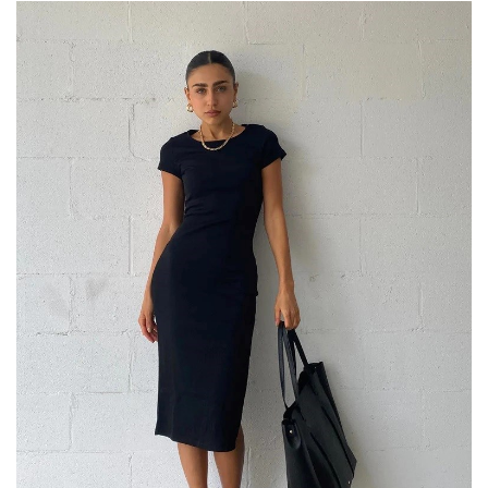
فساتين "ميدي" كلاسيكية:
الإطلالات الكلاسيكية الهادئة جزء أساسي من أزياء
العيد بشكل عام، فإذا كنتِ من محبات هذا النمط،
فلديكِ قائمة متعددة بالفساتين "الميدي" المطروحة
من قبل أشهر دور الأزياء في العالم، والتي يمكنكِ
الاختيار من بينها للتألق في ليالي عيد الأضحى.