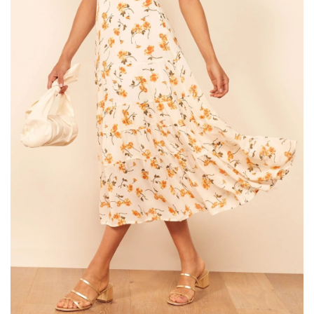
فساتين "ميدي" حيوية:
طرحت، لهذا الموسم، مجموعة واسعة من الفساتين
المتوسطة الطول، التي تتناسب مع الإطلالات اليومية
والمناسبات الصيفية المليئة بالحيوية، لذا يعتبر
الفستان بأسلوب الفيست من "Cormio" مثالياً
لإطلالاتكِ في سهرة مسائية خلال أيام العيد.
كذلك، لا يمكنك أن تخطئي في ارتداء فستان "ميدي"
حريري، في أمسية عائلية بعيد الأضحى، خاصةً الفستان
الذي يأتي بلون صيفي مميز، والمصمم من قبل علامة
ريفورميشن.