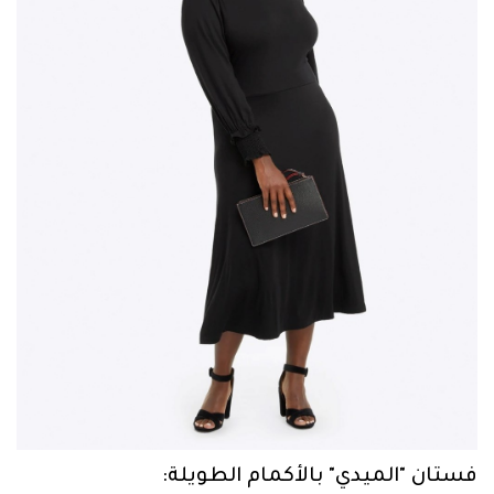
فستان "الميدي" بالأكمام الطويلة:
من Draper James من أنسب الإطلالات التي يمكنكِ
الاعتماد عليها في عيد الأضحى، حيث تضفي حوافه
الصفراء أبعاداً مميزة، إذ إنها مصقولة بما يكفي
لارتدائها لعدد لا يحصى من المناسبات الصيفية.