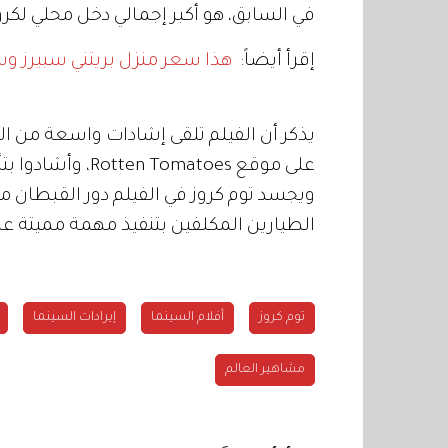
في السابق، هو أكبر إجمالي دخل محلي لكروز بإيرادات
إقرأ أيضاً:
هذا سعر منزل بريتني سبيرز و
على موقع Rotten Tomatoes، وأشادوا بتأثيراته المرئية المبهرة.
ويجسد توم كروز في الفيلم دور القبطان م
الطيارين المكلفين بتنفيذ مهمة مميتة ع
توم كروز
أفلام السينما
إيرادات السينما
مشاهير العالم