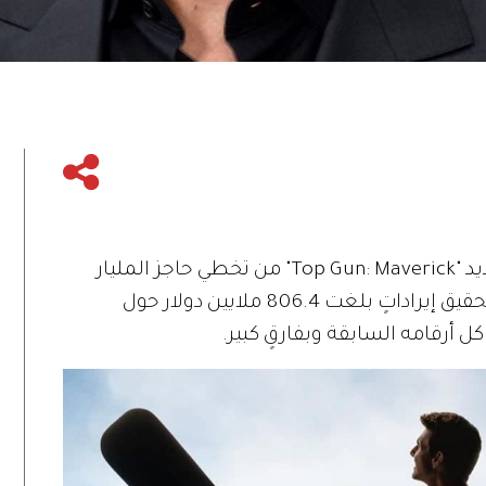
اقترب فيلم الممثل الأميركي توم كروز الجديد "Top Gun: Maverick" من تخطي حاجز المليار
دولار في شباك التذاكر، إذ نجح الفيلم في تحقيق إيراداتٍ بلغت 806.4 ملايين دولار حول
كل أرقامه السابقة وبفارقٍ كبير.