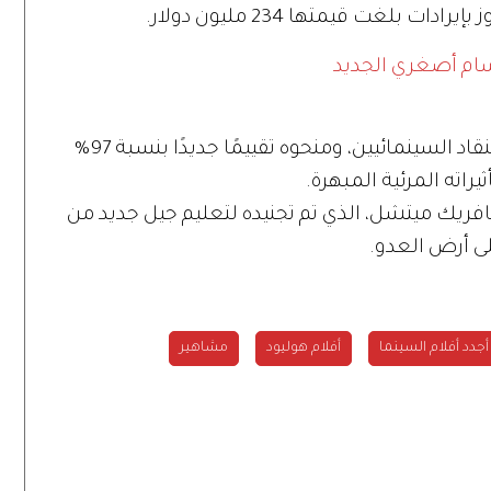
 بلغت قيمتها 234 مليون دولار.
سام أصغري الجديد
يذكر أن الفيلم تلقى إشادات واسعة من النقاد السينمائيين، ومنحوه تقييمًا جديدًا بنسبة 97%
افريك ميتشل، الذي تم تجنيده لتعليم جيل جديد من
لى أرض العدو.
أجدد أفلام السينما
أفلام هوليود
مشاهير