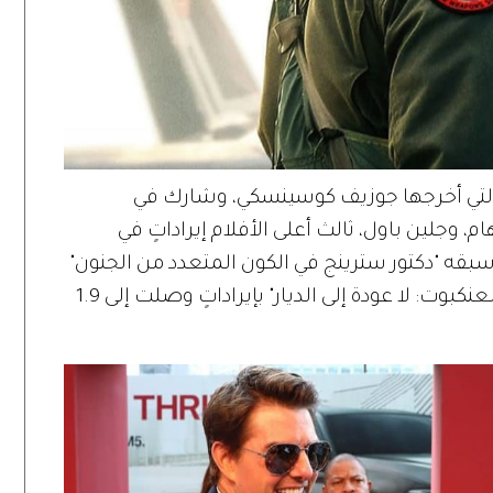
 التي أخرجها جوزيف كوسينسكي، وشارك في
ام، وجلين باول، ثالث أعلى الأفلام إيراداتٍ في
 عصر ما بعد "كوفيد-19"، فقد سبقه "دكتور سترينج في الكون المتعدد من الجنون"
بإيرادات بلغت 930 مليون دولار، و"الرجل العنكبوت: لا عودة إلى الديار" بإيراداتٍ وصلت إلى 1.9