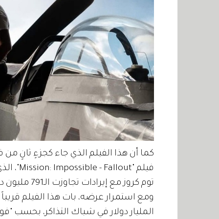
توم كروز مع إيرادات تجاوزت الـ791 مليون دولار في جميع أنحاء العالم.
ومع استمرار عرضه، بات هذا الفيلم قريباً ج
المليار دولار في شباك التذاكر، بحسب "فوربس