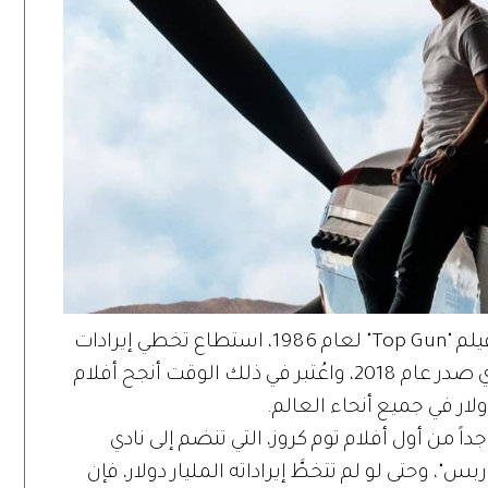
كما أن هذا الفيلم الذي جاء كجزءٍ ثانٍ من فيلم "Top Gun" لعام 1986، استطاع تخطي إيرادات
فيلم "Mission: Impossible - Fallout"، الذي صدر عام 2018، واعُتبر في ذلك الوقت أنجح أفلام
داً من أول أفلام توم كروز، التي تنضم إلى نادي
"، وحتى لو لم تتخطَّ إيراداته المليار دولار، فإن