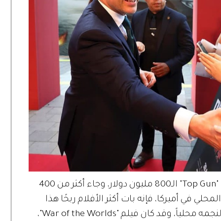
وليس هذا فقط، بل إنه ومع تجاوز إيرادات "Top Gun" الـ800 مليون دولار، وجاء أكثر من 400
حلي في أميركا، فإنه بات أكثر الأفلام ربحًا هذا
العام في أميركا الشمالية، والأكثر إيراداتٍ لنجمه محلياً، وقد كان فيلم "War of the Worlds"،