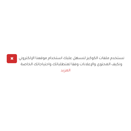
✖
نستخدم ملفات الكوكيز لنسهل عليك استخدام موقعنا الإلكتروني
ونكيف المحتوى والإعلانات وفقا لمتطلباتك واحتياجاتك الخاصة
المزيد
حملوا تطبيق
زهرة الخليج