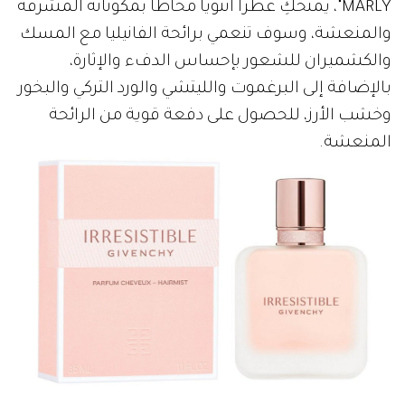
MARLY"، يمنحكِ عطراً أنثوياً محاطاً بمكوناته المشرقة
والمنعشة، وسوف تنعمي برائحة الفانيليا مع المسك
والكشميران للشعور بإحساس الدفء والإثارة،
بالإضافة إلى البرغموت والليتشي والورد التركي والبخور
وخشب الأرز، للحصول على دفعة قوية من الرائحة
المنعشة.