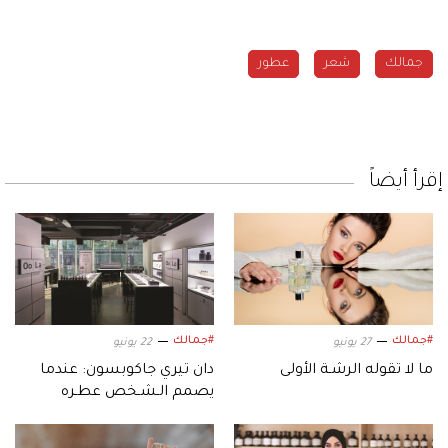
جمالك
شعر
عطور
إقرأ أيضاً
#جمالك
#جمالك
27 يونيو
22 يونيو
ما لا تقوله الرشـة الأولى
دان تيري جاكوبسون: عندما
يصمم الـشـخص عطـره
يكتـشـف ذاتـه