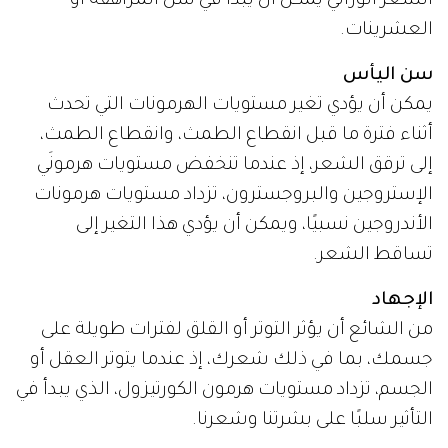
الشعر الوراثي يمكن أن يبدأ في سن المراهقة أو
العشرينات.
سن اليأس
يمكن أن يؤدي تغير مستويات الهرمونات التي تحدث
أثناء فترة ما قبل انقطاع الطمث، وانقطاع الطمث،
إلى ترقق الشعر، إذ عندما تنخفض مستويات هرمونَي
الإستروجين والبروجسترون، تزداد مستويات هرمونات
الأندروجين نسبيًا، ويمكن أن يؤدي هذا التغير إلى
تساقط الشعر.
الإجهاد
من الشائع أن يؤثر التوتر أو القلق لفترات طويلة على
جسمك، بما في ذلك شعرك، إذ عندما يتوتر العقل أو
الجسم، تزداد مستويات هرمون الكورتيزول، الذي يبدأ في
التأثير سلبًا على بشرتنا وشعرنا.