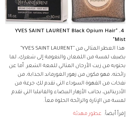
4. "YVES SAINT LAURENT Black Opium Hair
Mist"
هذا العطر المثالي من "YVES SAINT LAURENT"
يضيف لمسة من اللمعان والنعومة إلى شعركِ، لما
يحتويه من زيت الأرجان المثالي للمعة الشعر. أما عن
رائحته، فهو مكون من زهور الغورماند الجذابة، من
نفحات من القهوة السوداء التي تقدم لكِ جرعة من
الأدرينالين، بجانب الأزهار البيضاء والفانيليا التي تقدم
لمسة من الإثارة والرائحة الحلوة معاً.
إقرأ أيضاً:
عطور مهدئة