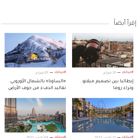
إقرأ أيضاً
#حياتك
#حياتك
15 فبراير
01 فبراير
إيطاليا بين تصميم ميلانو..
«الساونا» بالشمال الأوروبي..
وثراء روما
تقاليد الدفء من جوف الأرض
إلى ضفاف البحيرات
#حياتك
#حياتك
22 أكتوبر 2022
04 أكتوبر 2022