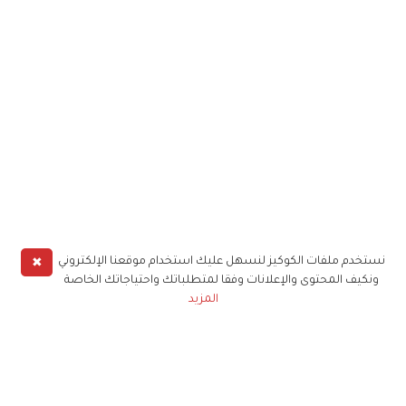
✖
نستخدم ملفات الكوكيز لنسهل عليك استخدام موقعنا الإلكتروني
ونكيف المحتوى والإعلانات وفقا لمتطلباتك واحتياجاتك الخاصة
المزيد
حملوا تطبيق