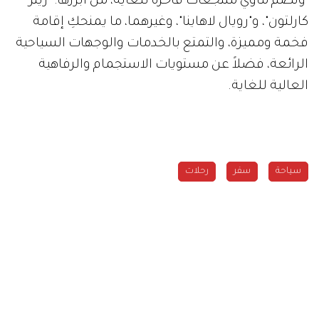
وتضم ماوي منتجعات فاخرة للغاية، من أبرزها: "ريتز
كارلتون"، و"رويال لاهاينا"، وغيرهما، ما يمنحكِ إقامة
فخمة ومميزة، والتمتع بالخدمات والوجهات السياحية
الرائعة، فضلاً عن مستويات الاستجمام والرفاهية
العالية للغاية.
سياحة
سفر
رحلات