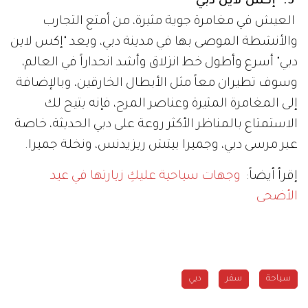
5. "إكس لاين دبي"
العيش في مغامرة جوية مثيرة، من أمتع التجارب
والأنشطة الموصى بها في مدينة دبي، ويعد "إكس لاين
دبي" أسرع وأطول خط انزلاق وأشد انحداراً في العالم،
وسوف تطيران معاً مثل الأبطال الخارقين، وبالإضافة
إلى المغامرة المثيرة وعناصر المرح، فإنه يتيح لك
الاستمتاع بالمناظر الأكثر روعة على دبي الحديثة، خاصة
عبر مرسى دبي، وجميرا بيتش ريزيدنس، ونخلة جميرا.
إقرأ أيضاً:
وجهات سياحية عليكِ زيارتها في عيد
الأضحى
سياحة
سفر
دبي