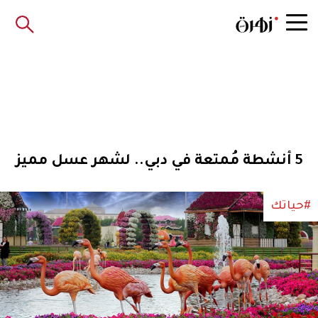
5 أنشطة مُمتعة في دبي.. لشهر عسل مميز
#حياتك