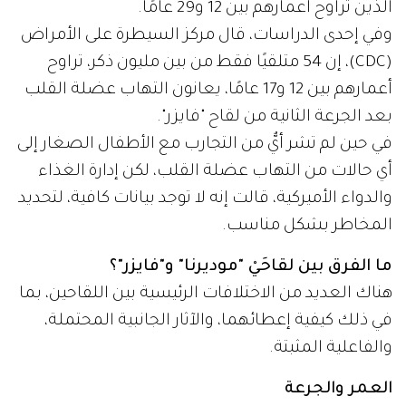
الذين تراوح أعمارهم بين 12 و29 عامًا.
وفي إحدى الدراسات، قال مركز السيطرة على الأمراض
(CDC)، إن 54 متلقيًا فقط من بين مليون ذكر، تراوح
أعمارهم بين 12 و17 عامًا، يعانون التهاب عضلة القلب
بعد الجرعة الثانية من لقاح "فايزر".
في حين لم تشر أيٌّ من التجارب مع الأطفال الصغار إلى
أي حالات من التهاب عضلة القلب، لكن إدارة الغذاء
والدواء الأميركية، قالت إنه لا توجد بيانات كافية، لتحديد
المخاطر بشكل مناسب.
ما الفرق بين لقاحَيْ "موديرنا" و"فايزر"؟
هناك العديد من الاختلافات الرئيسية بين اللقاحين، بما
في ذلك كيفية إعطائهما، والآثار الجانبية المحتملة،
والفاعلية المثبتة.
العمر والجرعة