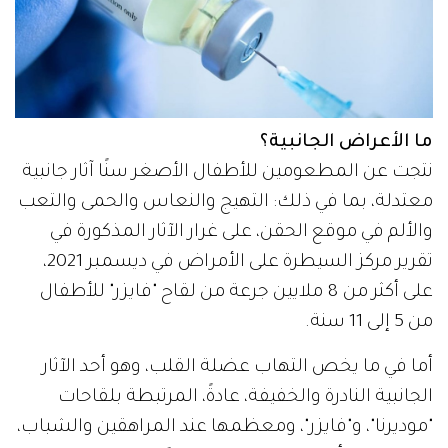
ما الأعراض الجانبية؟
نتجت عن المطعومين للأطفال الأصغر سنًا آثار جانبية
معتدلة، بما في ذلك: التهيج والنعاس والحمى والتعب
والألم في موقع الحقن، على غرار الآثار المذكورة في
تقرير مركز السيطرة على الأمراض في ديسمبر 2021،
على أكثر من 8 ملايين جرعة من لقاح "فايزر" للأطفال
من 5 إلى 11 سنة.
أما في ما يخص التهاب عضلة القلب، وهو أحد الآثار
الجانبية النادرة والخفيفة، عادةً، المرتبطة بلقاحات
"موديرنا"، و"فايزر"، ومعظمها عند المراهقين والشباب،