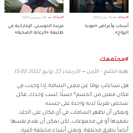
#حياتك
#حياتك
16 يناير 2025
03 ديسمبر 2024
أسباب وأعراض «فوبيا
فريدة الحوسني: الإماراتية في
الزواج»..
طليعة «الرعاية الصحية»
#مجتمعك
زهرة الخليج - الأردن
الأربعاء 22 يونيو 2022 15:00
هل تساءلتِ يومًا عن معنى الشامة، إذا وجدت في
مكان معين من الجسم؟ حسنًا، لست وحدك، فكل
شخص تقريبًا لديه واحدة على جسده.
ويمكن أن تظهر الشامات في أي مكان على الجلد،
بمفردها أو في مجموعات، لكن يمكن أن تقدم نفسها
أيضاً بطرق مختلفة، وتعني أشياء مختلفة كثيرة،