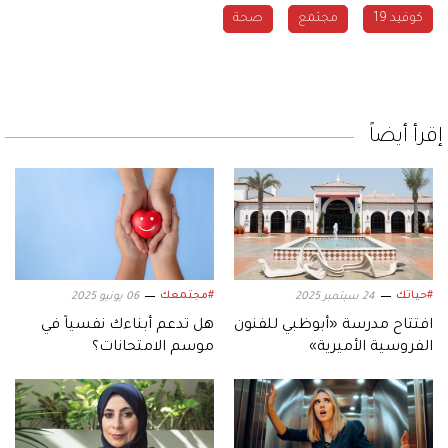
كوفيد 19
مجتمع
صحة
إقرأ أيضاً
#حياتك
#مجتمعك
24 سبتمبر 2025
06 يونيو 2025
افتتاح مدرسة «أبوظبي للفنون
هل تدعم أبناءك نفسياً في
الفروسية الأميرية»
موسم الامتحانات؟