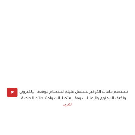
✖
نستخدم ملفات الكوكيز لنسهل عليك استخدام موقعنا الإلكتروني
ونكيف المحتوى والإعلانات وفقا لمتطلباتك واحتياجاتك الخاصة
المزيد