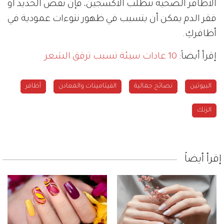
الأظافر الصحية تتطلب الأكسجين، فإن نقص الحديد أو
فقر الدم يمكن أن يتسبب في ظهور نتوءات عمودية في
أظافركِ.
إقرأ أيضاً:
10 عادات سيئة تسبب ترقق الشعر
البيوتين
نصائح جمالية
الفيتامينات والمعادن
أظافر
الزنك
إقرأ أيضاً