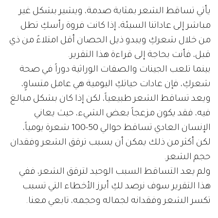
يأتي تساقط الشعر بمثابة صدمة، ويشير بشكل غير
مباشر إلى عاداتنا السيئة، إذا كانت فروة رأسكِ تطل
من خلال شعركِ ويبدو ذيل الحصان أقل امتلاءً من ذي
قبل، فأنت بحاجة إلى قراءة هذا التقرير.
بينما تلعب الجينات والصفات الوراثية دوراً في صحة
شعركِ، فإن عادات حياتكِ اليومية هي عامل متساوٍ،
ويعد تساقط الشعر طبيعياً، لكن إذا كان بشكل مبالغ
فيه، فقد يكون مزعجاً بعض الشيء، حيث يعاني
الإنسان العادي تساقط حوالي 50-100 شعرة يومياً،
لكن أكثر من ذلك يمكن أن يسبب ترقق الشعر وفقدان
حجم الشعر.
ولم يعد التساقط السبب الوحيد لترقق الشعر، ففي
هذا التقرير سوف نرصد لكِ أبرز الأخطاء التي تسبب
تكسر الشعر وفقدانه لجماله وحجمه، تابعي معنا.