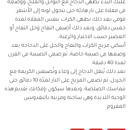
عليك البدء بطهي الدجاج مع التوابل والملح، ووضعه
في مقلاة على نار هادئة حتى يتحول لونه إلى الأشقر.
قومي بعد ذلك بطهي الكراث بنفس المقلاة لمدة
خمس دقائق، وبعد ذلك أضيفي التفاح وخل التفاح أو
العصير حسب الاختيار والرغبة،
أسكبي مزيج الكراث والتفاح والخل على الدجاجة بعد
وضعها في صينية خاصة، ثم ضعي الصينية في الفرن
لمدة 40 دقيقة.
بعد ذلك يُنقل الدجاج إلى وعاء وتُضيفين الكريمة مع
الخردل، ثم تضعي المزيج على النار لمدّة 10 دقائق حتى
تتماسك الصلصة، وبعدها سيكون بإمكانك تقديم هذه
الوجبة اللذيذة وهي ساخنة ومزينة بالبقدونس
المفروم.