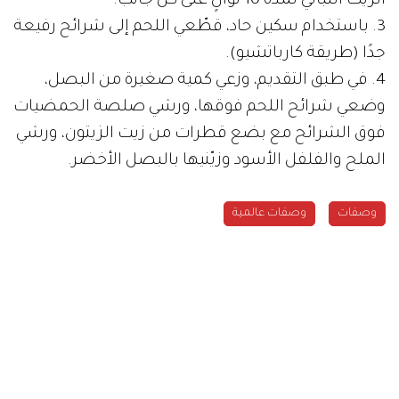
الزيت النباتي لمدة 10 ثوانٍ على كل جانب.
3. باستخدام سكين حاد، قطّعي اللحم إلى شرائح رفيعة
جدًا (طريقة كارباتشيو).
4. في طبق التقديم، وزعي كمية صغيرة من البصل،
وضعي شرائح اللحم فوقها، ورشي صلصة الحمضيات
فوق الشرائح مع بضع قطرات من زيت الزيتون، ورشي
الملح والفلفل الأسود وزيّنيها بالبصل الأخضر.
وصفات
وصفات عالمية