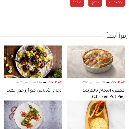
وصفات
دجاج
مائدة
إقرأ أيضاً
#مطبخك
#مطبخك
20 سبتمبر 2025
16 أغسطس 2025
فطيرة الدجاج بالكريمة
دجاج الأناناس مع أرز جوز الهند
(Chicken Pot Pie)