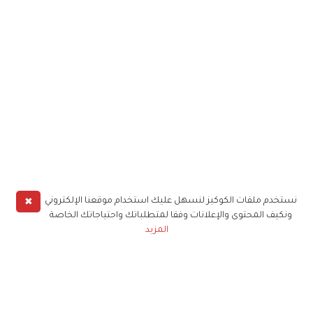
✖
نستخدم ملفات الكوكيز لنسهل عليك استخدام موقعنا الإلكتروني
ونكيف المحتوى والإعلانات وفقا لمتطلباتك واحتياجاتك الخاصة
المزيد
حملوا تطبيق