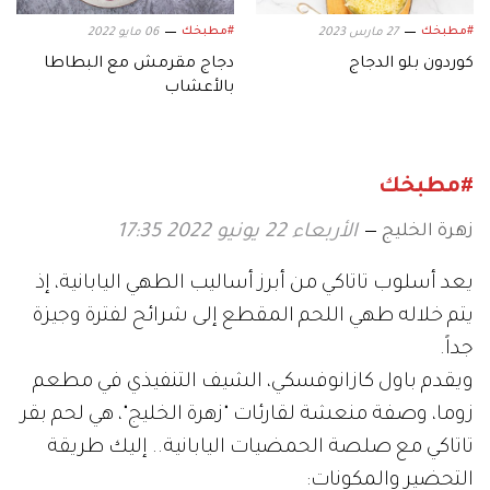
#مطبخك
#مطبخك
27 مارس 2023
06 مايو 2022
كوردون بلو الدجاج
دجاج مقرمش مع البطاطا
بالأعشاب
#مطبخك
زهرة الخليج
الأربعاء 22 يونيو 2022 17:35
يعد أسلوب تاتاكي من أبرز أساليب الطهي اليابانية، إذ
يتم خلاله طهي اللحم المقطع إلى شرائح لفترة وجيزة
جداً.
ويقدم باول كازانوفسكي، الشيف التنفيذي في مطعم
زوما، وصفة منعشة لقارئات "زهرة الخليج"، هي لحم بقر
تاتاكي مع صلصة الحمضيات اليابانية.. إليك طريقة
التحضير والمكونات: