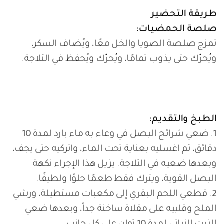
طريقة التحضير
صلصة الحمضيات:
تمزج صلصة الصويا والخل معًا، ويُضاف السكر،
ويُحرّك حتى يذوب تمامًا، ويُحرّك ويُحفظ في الثلاجة.
الطبخ والتقديم:
1. ضعي شرائح البصل في وعاء به ماء بارد لمدة 10
دقائق، ثم اغسليه بعناية تحت الماء، واتركيه حتى يجف،
وبعدها ضعيه في الثلاجة. يزيل هذا الإجراء نكهة
البصل القوية، ويترك فقط طعمًا حلوًا ولطيفًا.
2. قطعي اللحم البقري إلى مكعبات مستطيلة، ورشي
الملح وقلبيه على مقلاة ساخنة جداً، وبعدها ضعي