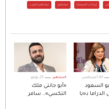
فن
إيرادات السينما
مشاهير
مشاهير العرب
03 أغسطس
23 يوليو
#مشاهير
و السعود
«أبو جانتي ملك
الدراما بـ«يا
التكسي».. سامر
ض».. ورسالة
المصري يُعيد إحياء