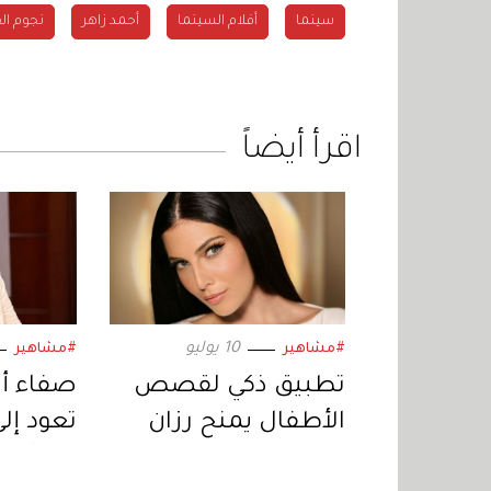
سينما
أفلام السينما
أحمد زاهر
نجوم ال
اقرأ أيضاً
10 يوليو
#مشاهير
#مشاهير
تطبيق ذكي لقصص
صفاء أب
الأطفال يمنح رزان
تعود إلى 
جمّال جائزة دولية في
خبر أبي