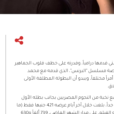
التي قدمها درامياً، وقدرته على خطف قلوب الجماهير
صة مسلسل "البرنس"، الذي قدمه مع محمد
راً مختلفاً، ويبدو أن البطولة المطلقة الأولى
اق.
ع نخبة من النجوم المصريين بجانب بطله الأول
أحمد زاهر، بسبب تحقيقه إيرادات ضعيفة جداً، بلغت خلال آخر أيام عرضه 421 جنيها فقط (ما
يعادل 22 دولاراً)، فيما بلغ إجمالي ما حققه الفيلم، على مدار الشهر الماضي، 739 ألفاً و630