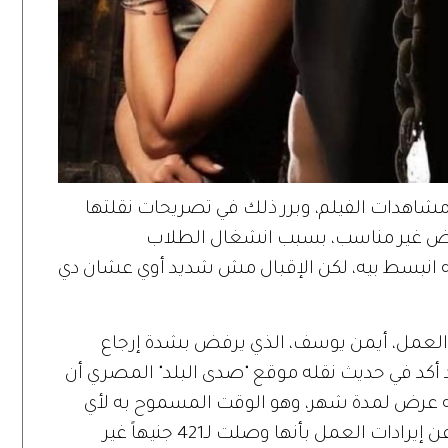
اهدات الفيلم، وبرر ذلك في تصريحات نقلتها
رض غير مناسب، بسبب انشغال الطلاب
شافه انبسط بيه، لكن الإقبال مش شديد أوي عشان دي
تج العمل، أيمن يوسف، الذي يرفض بشدة إرجاع
كد في حديث نقله موقع "صدى البلد" المصري أن
نه عرض لمدة شهر، وهو الوقت المسموح به لأي
عمل آخر بالسينمات، موضحًا أن ما ينشر عن إيرادات العمل بأنها وصلت لـ421 جنيهاً غير