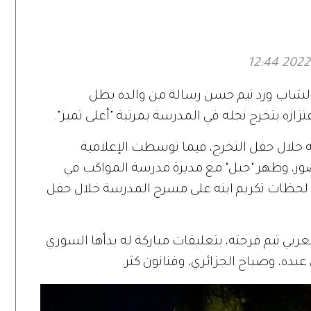
ة عبر
المسلسل في دراما
ت الرقمية»
رمضان 2027
ى الشاب ورد تيم حسن رسالة من والده بطل
ازه بتخرج نجله في المدرسة بمرتبة "أعلى تميز".
نه خلال حفل التخرج، فيما توسطت الإعلامية
لصور، وظهر "جبل" مع مديرة مدرسة المواكب في
ق لحظات تكريم ابنه على مسرح المدرسة خلال حفل
بي تيم فرحته، بتعليقات مباركة له بدأها السوري
ده، وصباح الجزائري، وفنانون كثر.