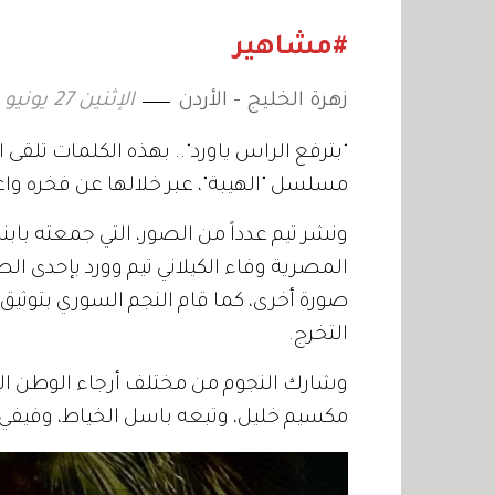
ريادة الأعمال
اجتماعي
«المنصا
#مشاهير
زهرة الخليج - الأردن
الإثنين 27 يونيو 2022 12:44
"بترفع الراس ياورد".. بهذه الكلمات تلق
مسلسل "الهيبة"، عبر خلالها عن فخره واعتز
ونشر تيم عدداً من الصور، التي جمعته باب
المصرية وفاء الكيلاني تيم وورد بإحدى ا
صورة أخرى، كما قام النجم السوري بتوثي
التخرج.
وشارك النجوم من مختلف أرجاء الوطن العر
مكسيم خليل، وتبعه باسل الخياط، وفيفي عب