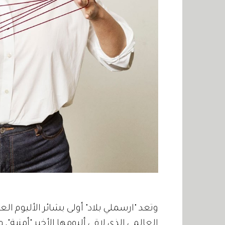
وتعد "ارسملي بلاد" أولى بشائر الألبوم 
العالمي الذي لاقى ألبومها الأخير "أمنية"