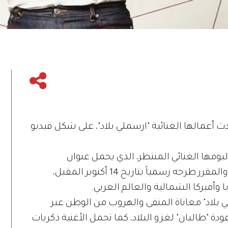
ث أعمالها الغنائية "ارسملي بلاد"، على شكل فيديو
بومها الغنائي المنتظر، الذي يحمل عنوان
"سيكوانا" (Sequana)، الذي يضم 11 أغنية، والمقرر طرحه رسمياً بتاريخ 14 أكتوبر المقبل،
ا وأميركا الشمالية والعالم العربي.
لاد" معاناة المنفى والهروب من الوطن عبر
 "طالبان" لغزو البلاد، كما تحمل الأغنية ذكريات