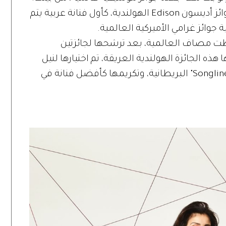
لقب أفضل فنانة، وأفضل ألبوم ضمن جوائز أديسون Edison الهولندية، كأول فنانة عربية يتم
ية جوائز غرامي الأميركية العالمية.
طت مصاف العالمية، بعد ترشحها لجائزتين
ذه الجائزة الهولندية العريقة، تم اختيارها لنيل
جائزة أفضل ألبوم لعام 2020 في جوائز "Songlines" البريطانية، وتكريمها كأفضل فنانة في