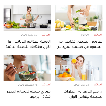
#حياتك
#حياتك
21 ابريل
30 يوليو 2025
لعروس الصيف.. تخلصي من
الحمية الغذائية اليابانية.. هل
السموم في جسمكِ لمزيد من
تكون مفتاحك للصحة الدائمة
الحيوية
والوزن المثالي؟
#حياتك
#حياتك
08 يناير 2025
15 ديسمبر 2024
«رجيم البرتقال».. خطوات
نصائح سهلة لخسارة الدهون
بسيطة لإنقاص الوزن
شتاءً.. جربيها!