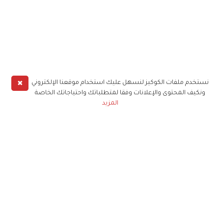
✖
نستخدم ملفات الكوكيز لنسهل عليك استخدام موقعنا الإلكتروني
ونكيف المحتوى والإعلانات وفقا لمتطلباتك واحتياجاتك الخاصة
المزيد
حملوا تطبيق
زهرة الخليج