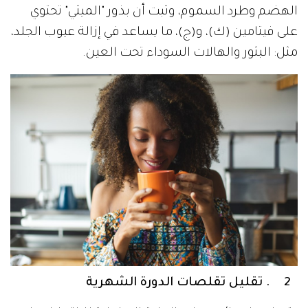
الهضم وطرد السموم، وثبت أن بذور "الميثي" تحتوي
على فيتامين (ك)، و(ج)، ما يساعد في إزالة عيوب الجلد،
مثل: البثور والهالات السوداء تحت العين.
2 . تقليل تقلصات الدورة الشهرية