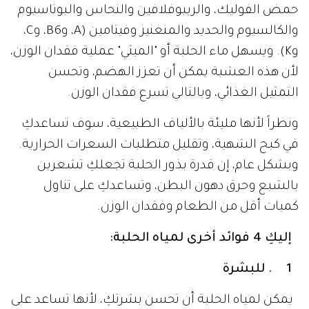
حمض الفوليك، والريبوفلافين والنحاس والبوتاسيوم
والكالسيوم والحديد والمنغنيز وفيتامين (A، وB6، وC،
وK). ويسهل ماء الحلبة أو "الميثي" عملية فقدان الوزن،
لأن هذه العشبة يمكن أن تعزز الهضم، وتحسن
التمثيل الغذائي، وبالتالي تسرع فقدان الوزن.
ونظراً لأنها مليئة بالألياف الطبيعية، سوف تساعدكِ
في كبح الشهية، وتقليل متطلبات السعرات الحرارية.
وبشكل عام، إن قدرة بذور الحلبة تجعلكِ تشعرين
بالشبع وحرق دهون البطن، وتساعدكِ على تناول
كميات أقل من الطعام وفقدان الوزن.
إليكِ 4 فوائد أخرى لمياه الحلبة:
1 . للبشرة
يمكن لمياه الحلبة أن تحسن بشرتكِ، لأنها تساعد على