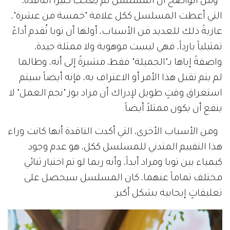
ومن الواضح أن المسلسل لم يُعجب كثيراً الناقدة،
التي أعطت المسلسل ككل علامة "خمسة من عشرة"،
عازيةً ذلك للعديد من الأسباب، أولها أن توبا تُقدم أداءً
تمثيلياً بارداً، فهي ليست موهوبة ولا ممثلة جيدة،
واصفةً إياها بـ"الجميلة" فقط، مشيرةً إلى أنه، وطالما
لم يتم تقبل هذا الأمر أو الاعتراف به، فإنه أيضاً سيتم
استغراق وقتٍ طويل لإدراك أن مراد بوز "نجم العمل" لا
ينفع أن يكون ممثلاً أيضاً.
ومن الأسباب الأخرى، التي أكدت الناقدة أنها كانت وراء
هذا التقييم المتدني للمسلسل ككل، هو عدم وجود
كيمياء بين توبا ومراد أبداً، وأنه ربما لو تم اختيار ثنائي
مختلف تماماً عنهما، كان المسلسل سيحصل على
تعليقاتٍ إيجابية بشكل أكبر.