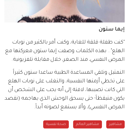
إيما ستون
"كنت طفلة قلقة للغاية، وكنت أمر بالكثير من نوبات
الهلع".. بهذه الكلمات وصفت إيما ستون معركتها مع
المرض النفسي، منذ الصغر، خلال مقابلة تلفزيونية.
التمثيل وتلقي المساعدة الطبية ساعدا ستون كثيراً
على تخطي أزمتها النفسية، والتغلب على نوبات الهلع
التي كانت تصيبها، لافتة إلى أنه يجب على الشخص أن
يكون متيقظاً؛ حتى يسحق الوحش الذي يهاجمه (تقصد
المرض النفسي)، وألا يستمع لصوته أبداً.
مشاهير
مشاهير العالم
صحة نفسية