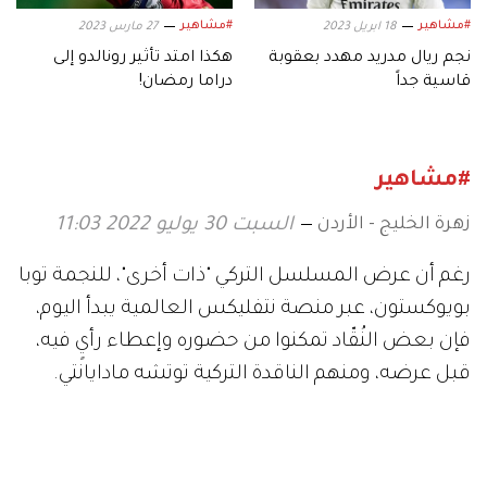
#مشاهير
#مشاهير
18 ابريل 2023
27 مارس 2023
نجم ريال مدريد مهدد بعقوبة
هكذا امتد تأثير رونالدو إلى
قاسية جداً
دراما رمضان!
#مشاهير
زهرة الخليج - الأردن
السبت 30 يوليو 2022 11:03
رغم أن عرض المسلسل التركي "ذات أخرى"، للنجمة توبا
بويوكستون، عبر منصة نتفليكس العالمية يبدأ اليوم،
فإن بعض النُقّاد تمكنوا من حضوره وإعطاء رأيٍ فيه،
قبل عرضه، ومنهم الناقدة التركية توتشه مادايانتي.