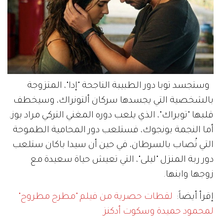
وستجسد توبا دور الطبيبة الناجحة "إدا"، المتزوجة
بالشخصية التي يجسدها سركان ألتونراك، وسيخطف
قلبها "توبراك"، الذي يلعب دوره المغني التركي مراد بوز.
أما النجمة بونجوك، فستلعب دور المحامية الطموحة
التي تُصاب بالسرطان، في حين أن سيدا باكان ستلعب
دور ربة المنزل "ليلى"، التي تعيش حياة سعيدة مع
زوجها وابنها.
إقرأ أيضاً:
لقطات حصرية من فيلم "مطرح مطروح"
لمحمود حميدة وسكوت أدكنز