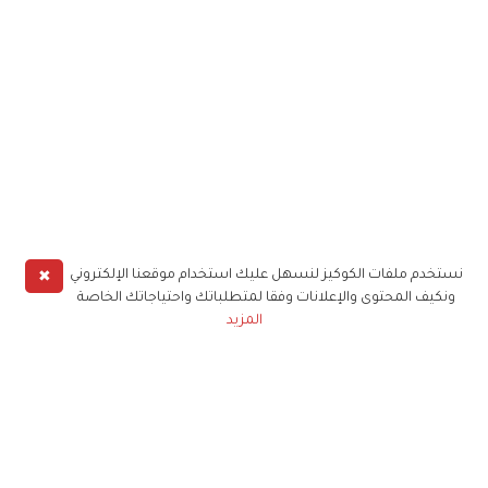
✖
نستخدم ملفات الكوكيز لنسهل عليك استخدام موقعنا الإلكتروني
ونكيف المحتوى والإعلانات وفقا لمتطلباتك واحتياجاتك الخاصة
المزيد
حملوا تطبيق
زهرة الخليج