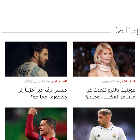
إقرأ أيضاً
#مشاهير
#مشاهير
01 يونيو
14 يونيو 2023
غوينيث بالترو تتحدث عن
ميسي يزفُّ خبراً حزيناً إلى
مشاعر الغضب.. وصديق
جمهوره.. فما هو؟
أصبح «عدواً»