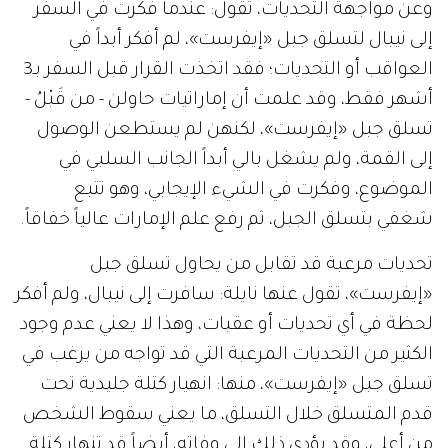
وعن مواجهة التحديات، تقول: عندما فكرت في السفر
إلى نيبال لتسلق جبل «إيفرست»، لم أفكر أبداً في
العواقب أو التحديات؛ فقد اتخذت القرار قبل السفر بـ3
أشهر فقط، وقد علمت أن إماراتيات حاولن - من قَبْلُ -
تسلق جبل «إيفرست»، لكنهن لم يستطعن الوصول
إلى القمة، ولم يشغل بالي أبداً الجانب السلبي في
الموضوع، وفكرت في الشيء الإيجابي، وهو تتبع
شغفي بتسلق الجبل، ثم رفع علم الإمارات عالياً خفاقاً.
تحديات مرعبة قد تقابل من يحاول تسلق جبل
«إيفرست»، تقول عنها نايلة: سافرت إلى نيبال، ولم أفكر
لحظة في أي تحديات أو عقبات، وهذا لا يعني عدم وجود
الكثير من التحديات المرعبة التي قد تواجه من يرغب في
تسلق جبل «إيفرست»، منها: انهيار كتلة جليدية تحت
قدم المتسلق خلال التسلق، ما يعني سقوط الشخص
من أعلى، وقد يؤدي ذلك إلى وفاته، أيضاً قد تنهار كتلة