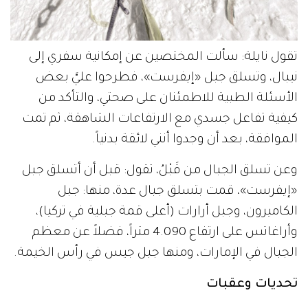
تقول نايلة: سألت المختصين عن إمكانية سفري إلى
نيبال، وتسلق جبل «إيفرست»، فطرحوا عليَّ بعض
الأسئلة الطبية للاطمئنان على صحتي، والتأكد من
كيفية تفاعل جسدي مع الارتفاعات الشاهقة، ثم تمت
الموافقة، بعد أن وجدوا أنني لائقة بدنياً.
وعن تسلق الجبال من قَبْلُ، تقول: قبل أن أتسلق جبل
«إيفرست»، قمت بتسلق جبال عدة، منها: جبل
الكاميرون، وجبل أرارات (أعلى قمة جبلية في تركيا)،
وأراغاتس على ارتفاع 4.090 متراً، فضلاً عن معظم
الجبال في الإمارات، ومنها جبل جيس في رأس الخيمة.
تحديات وعقبات