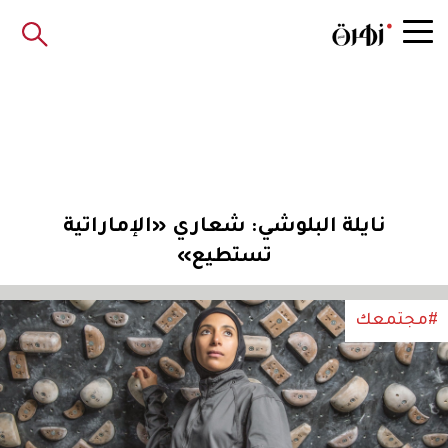
نايلة البلوشي: شعاري «الإماراتية
تستطيع»
#مجتمعك