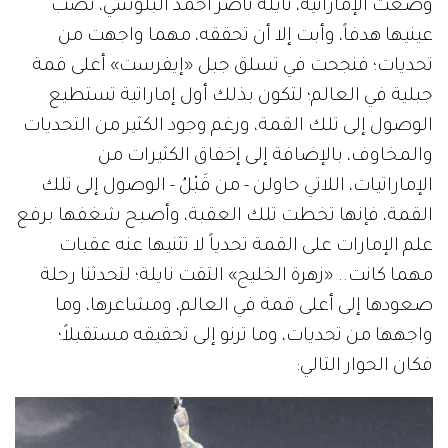
وضعت الإماراتية، نايلة ناصر أحمد البلوشي، نصب
عينيها هدفاً، وأبت إلا أن تحققه، مهما واجهت من
تحديات؛ فنجحت في تسلق جبل «إيفرست» أعلى قمة
جبلية في العالم؛ لتكون بذلك أول إماراتية تستطيع
الوصول إلى تلك القمة، ورغم وجود الكثير من التحديات
والمخاوف، بالإضافة إلى إخفاق الكثيرات من
الإماراتيات، اللاتي حاولن - من قَبْلُ - الوصول إلى تلك
القمة، فإنها تخطت تلك العقبة، وأصبح شغفها برفع
علم الإمارات على القمة تحدياً لا تثنيها عنه عقبات
مهما كانت.. «زهرة الخليج» التقت نايلة؛ لتحدثنا رحلة
صعودها إلى أعلى قمة في العالم، ومشاعرها، وما
واجهها من تحديات، وما ترنو إلى تحقيقه مستقبلاً؛
فكان الحوار التالي: