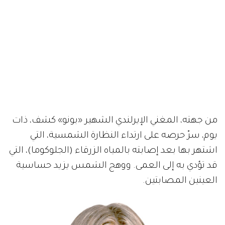
من جهته، المغني الإيرلندي الشهير «بونو» كشف، ذات
يوم، سرّ حرصه على ارتداء النظارة الشمسية، التي
اشتهر بها بعد إصابته بالمياه الزرقاء (الجلوكوما)، التي
قد تؤدي به إلى العمى. ووهج الشمس يزيد حساسية
العينين المصابتين.