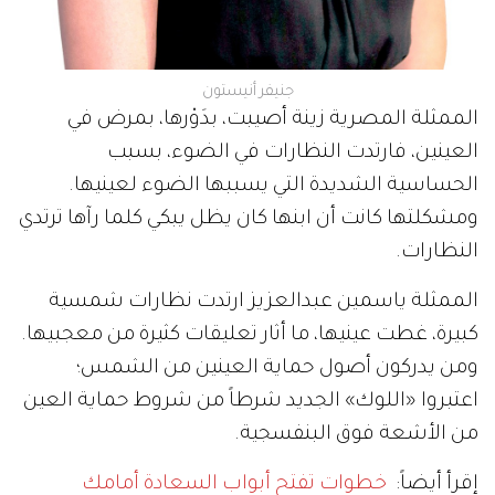
جنيفر أنيستون
الممثلة المصرية زينة أصيبت، بدَوْرها، بمرض في
العينين، فارتدت النظارات في الضوء، بسبب
الحساسية الشديدة التي يسببها الضوء لعينيها.
ومشكلتها كانت أن ابنها كان يظل يبكي كلما رآها ترتدي
النظارات.
الممثلة ياسمين عبدالعزيز ارتدت نظارات شمسية
كبيرة، غطت عينيها، ما أثار تعليقات كثيرة من معجبيها.
ومن يدركون أصول حماية العينين من الشمس؛
اعتبروا «اللوك» الجديد شرطاً من شروط حماية العين
من الأشعة فوق البنفسجية.
إقرأ أيضاً:
خطوات تفتح أبواب السعادة أمامك