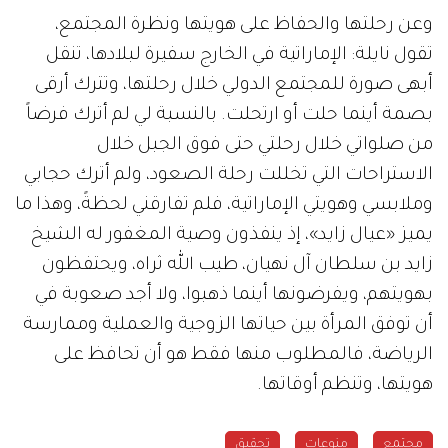
وعن رحلتها والحفاظ على هويتها ونظرة المجتمع،
تقول نايلة: الإماراتية في الخارج سفيرة لبلادها، تنقل
أبهى صورة للمجتمع الدولي خلال رحلتها، وتترك أرقى
بصمة أينما حلت أو ارتحلت. بالنسبة لي لم أترك فرضاً
من صلواتي خلال رحلتي حتى فوق الجبل خلال
الاستراحات التي تخللت رحلة الصعود، ولم أترك حجابي
وملابسي وهويتي الإماراتية، فلم تفارقني لحظةً، وهذا ما
يميز «عيال زايد»، إذ ينفذون وصية المغفور له الشيخ
زايد بن سلطان آل نهيان، طيب الله ثراه، ويحتفظون
بهويتهم، ويفرضونها أينما ذهبوا، ولا أجد صعوبة في
أن توفق المرأة بين حياتها الزوجية والعملية وممارسة
الرياضة، فالمطلوب منها فقط هو أن تحافظ على
هويتها، وتنظم أوقاتها.
مجتمع
منوعات
تحقيق