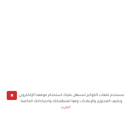
✖
نستخدم ملفات الكوكيز لنسهل عليك استخدام موقعنا الإلكتروني
ونكيف المحتوى والإعلانات وفقا لمتطلباتك واحتياجاتك الخاصة
المزيد