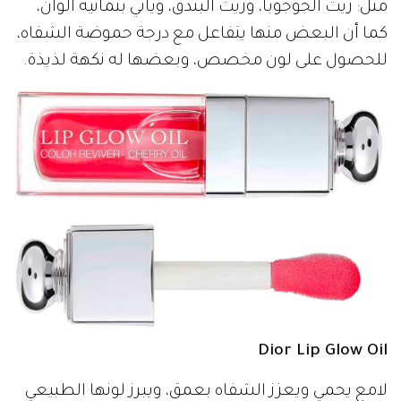
مثل: زيت الجوجوبا، وزيت البندق، ويأتي بثمانية ألوان،
كما أن البعض منها يتفاعل مع درجة حموضة الشفاه،
للحصول على لون مخصص، وبعضها له نكهة لذيذة.
Dior Lip Glow Oil
لامع يحمي ويعزز الشفاه بعمق، ويبرز لونها الطبيعي