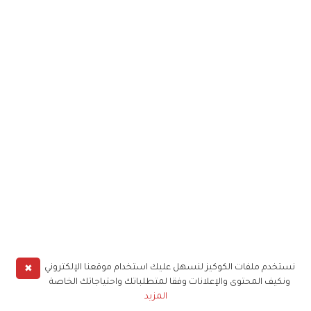
✖
نستخدم ملفات الكوكيز لنسهل عليك استخدام موقعنا الإلكتروني
ونكيف المحتوى والإعلانات وفقا لمتطلباتك واحتياجاتك الخاصة
المزيد