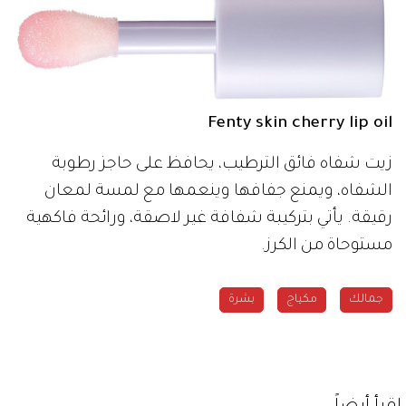
Fenty skin cherry lip oil
زيت شفاه فائق الترطيب، يحافظ على حاجز رطوبة
الشفاه، ويمنع جفافها وينعمها مع لمسة لمعان
رقيقة. يأتي بتركيبة شفافة غير لاصقة، ورائحة فاكهية
مستوحاة من الكرز.
جمالك
مكياج
بشرة