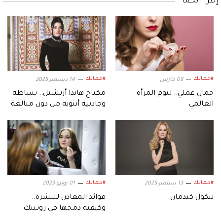
إقرأ أيضاً
#جمالك
#جمالك
08 مارس
14 ديسمبر 2025
جمال عملي.. ليوم المرأة
مكياج هاندا أرتشيل.. بساطة
العالمي
وجاذبية أنثوية من دون مبالغة
#جمالك
#جمالك
13 سبتمبر 2025
01 يوليو 2023
نيكول كيدمان
فوائد المعادن للبشرة..
وكيفية دمجها في روتينك
اليومي