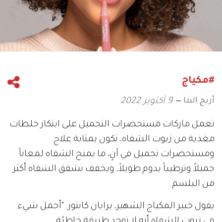
#مكياج
أريج البنا
9 أكتوبر 2022
تعمل ماركات مستحضرات التجميل على ابتكار خلطات
مغذية من زيوت الشفاه، تكون بمثابة علاج
ومستحضرات تجميل في آنٍ، ما يمنح الشفاه لمعاناً
جميلاً وترطيباً يدوم طويلاً، ويخفف تشقق الشفاه أكثر
من البلسم.
يقول خبير المكياج الشهير، برايان كانتور: "أجمل شيء
في زيوت الشفاه أنه لا توجد طريقة خاطئة