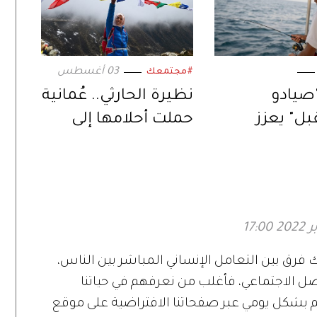
03 أغسطس
#مجتمعك
"صيادو
نظيرة الحارثي.. عُمانية
ل" يعزز
حملت أحلامها إلى
لأجيال الناشئة
قمم العالم
ث البحري
ي
ك فرق بين التعامل الإنساني المباشر بين الناس،
صل الاجتماعي، فأغلب من نعرفهم في حياتنا
 بشكل يومي عبر صفحاتنا الافتراضية على موقع