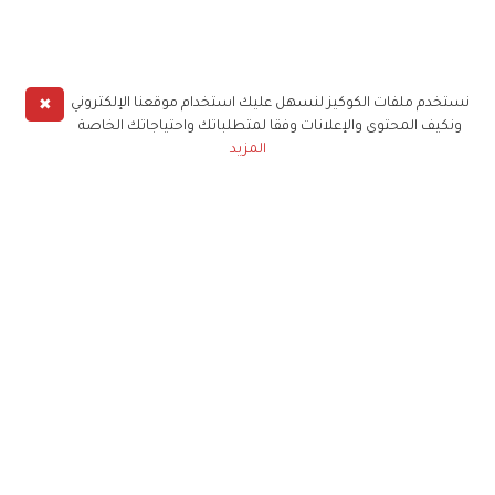
✖
نستخدم ملفات الكوكيز لنسهل عليك استخدام موقعنا الإلكتروني
ونكيف المحتوى والإعلانات وفقا لمتطلباتك واحتياجاتك الخاصة
المزيد
حملوا تطبيق
زهرة الخليج