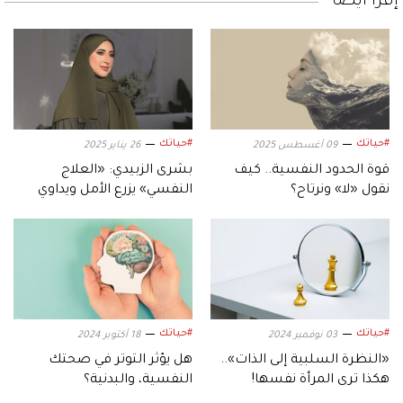
إقرأ أيضاً
#حياتك
#حياتك
09 أغسطس 2025
26 يناير 2025
قوة الحدود النفسية.. كيف
بشرى الزبيدي: «العلاج
نقول «لا» ونرتاح؟
النفسي» يزرع الأمل ويداوي
الأرواح
#حياتك
#حياتك
03 نوفمبر 2024
18 أكتوبر 2024
«النظرة السلبية إلى الذات»..
هكذا ترى المرأة نفسها!
‬النفسية،‭ ‬والبدنية؟