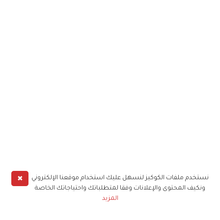
✖
نستخدم ملفات الكوكيز لنسهل عليك استخدام موقعنا الإلكتروني
ونكيف المحتوى والإعلانات وفقا لمتطلباتك واحتياجاتك الخاصة
المزيد