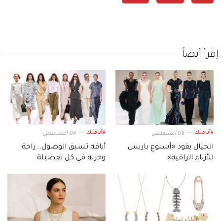
إقرأ أيضاً
#أناقتك
#أناقتك
06 أغسطس
04 أغسطس
الخيال يقود «أسبوع باريس
أناقة تسبق الوصول.. راحة
للأزياء الراقية»
وحرية في كل تفصيلة