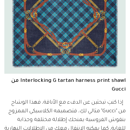
Interlocking G tartan harness print shawl من
Gucci
إذا كنتِ تبحثين عن الدفء مع الأناقة، فهذا الوشاح
من "Gucci" مثالي لكِ، فتصميمه الكلاسيكي الممزوج
بنقوش الفروسية يمنحك إطلالة مختلفة وجذابة
للغاية، كما يمكنه الانتقال معكِ من الإطلالات النهارية