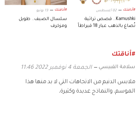
#أناقتك
#أناقتك
02 أغسطس
13 يونيو
Kamushki.. قصص تراثية
سلسال الصيف.. طويل
تُصاغ بالذهب عيار 18 قيراطاً
ومزخرف
#أناقتك
سلامة القبيسي
الجمعة 4 نوفمبر 2022 11:46
‬الموسم،‭ ‬والنماذج‭ ‬عديدة‭ ‬وكثيرة،‭ ‬