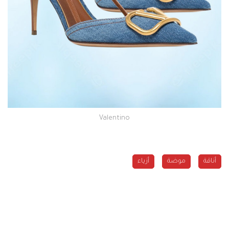
Valentino
أناقة
موضة
أزياء