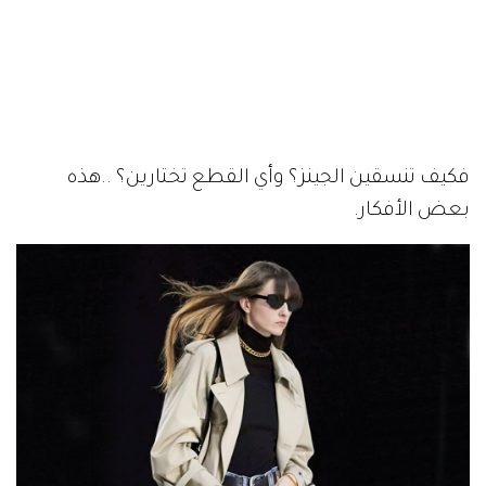
‬بعض‭ ‬الأفكار‭.‬