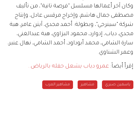
وكان آخر أعمالها مسلسل "فرصة تانية"، من تأليف
مصطفى جمال هاشم، وإخراج ‏مرقس عادل، وإنتاج
شركة "سينرجي"، وبطولة: أحمد مجدي، آيتن عامر، هبة
مجدي، دياب، إدوارد، محمود البزاوي، هبة عبدالغني،
‏سارة الشامي، محمد أبوداود، أحمد الشامي، نهال عنبر،
وعمر الشناوي.
إقرأ أيضاً:
عمرو دياب يشعل حفله بالرياض..
ياسمين صبري
مشاهير
مشاهير العرب