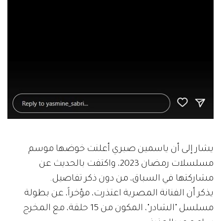
يشار إلى أن ياسمين صبري أعلنت خوضها موسم
مسلسلات رمضان 2023، واكتفت بالحديث عن
مشاركتها في السباق، من دون ذكر تفاصيل.
يذكر أن الفنانة المصرية اعتذرت، مؤخراً، عن بطولة
مسلسل "الشادر"، المكون من 15 حلقة، مع المخرج