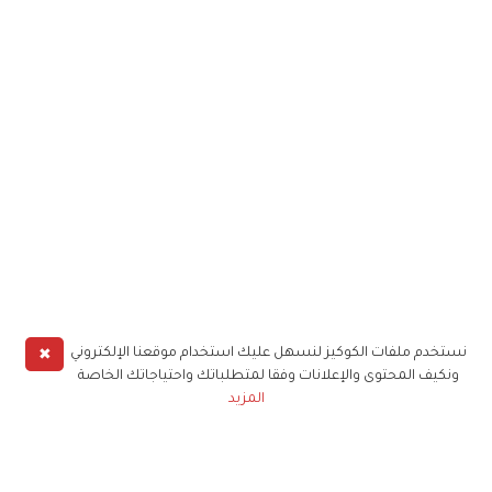
✖
نستخدم ملفات الكوكيز لنسهل عليك استخدام موقعنا الإلكتروني
ونكيف المحتوى والإعلانات وفقا لمتطلباتك واحتياجاتك الخاصة
المزيد