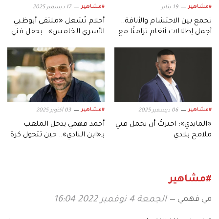
#مشاهير
#مشاهير
19 يناير
17 ديسمبر 2025
تجمع بين الاحتشام والأناقة..
أحلام تُشعل «ملتقى أبوظبي
أجمل إطلالات أنغام تزامنًا مع
الأسري الخامس».. بحفل فني
عيد ميلادها الـ53
استثنائي
#مشاهير
#مشاهير
06 ديسمبر 2025
03 أكتوبر 2025
«المايدي»: اخترتُ أن يحمل فني
أحمد فهمي يدخل الملعب
ملامح بلادي
بـ«ابن النادي».. حين تتحول كرة
القدم إلى دراما
#مشاهير
مي فهمي
الجمعة 4 نوفمبر 2022 16:04