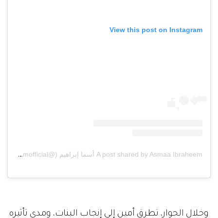
View this post on Instagram
A post shared by Asmaa Ibraheem أسما إبراهيم (@asmaa_ibraheemofficial)
وخلال الحوار، تطرق أمين إلى إنجاب البنات، ومدى تأثيره