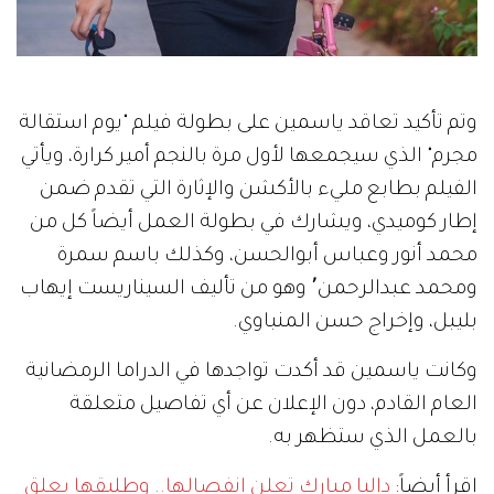
وتم تأكيد تعاقد ياسمين على بطولة فيلم "يوم استقالة
مجرم" الذي سيجمعها لأول مرة بالنجم أمير كرارة، ويأتي
الفيلم بطابع مليء بالأكشن والإثارة التي تقدم ضمن
إطار كوميدي، ويشارك في بطولة العمل أيضاً كل من
محمد أنور وعباس أبوالحسن، وكذلك باسم سمرة
ومحمد عبدالرحمن٬ وهو من تأليف السيناريست إيهاب
بليبل، وإخراج حسن المنباوي.
وكانت ياسمين قد أكدت تواجدها في الدراما الرمضانية
العام القادم، دون الإعلان عن أي تفاصيل متعلقة
بالعمل الذي ستظهر به.
إقرأ أيضاً:
داليا مبارك تعلن انفصالها.. وطليقها يعلق