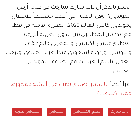
الجدير بالذكر أن داليا مبارك شاركت في غناء "أرض
المونديال"، وهي الأغنية التي أعدت خصيصاً للاحتفال
بمونديال كأس العالم 2022، المقررة إقامته في قطر
مع عدد من المطربين من الدول العربية أبرزهم:
القطري عيسى الكبيسي، والمغربي حاتم عمّور،
والتونسي نوردو، والسعودي عبدالعزيز العليوي، ويرحب
العمل، باسم العرب كلهم، بضيوف المونديال
العالمي.
إقرأ أيضاً:
ياسمين صبري تجيب على أسئلة جمهورها...
فماذا كشفت؟
داليا مبارك
طلاق المشاهير
مشاهير
مشاهير العرب