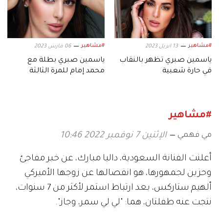
#مشاهير
#مشاهير
13 ابريل 2023
06 مارس 2023
ياسمين صبري تظهر بالنقاب
ياسمين صبري بطلة مع
في حارة شعبية
محمد إمام للمرة الثالثة
#مشاهير
مي فهمي
الإثنين 7 نوفمبر 2022 10:46
أعلنت الفنانة السعودية، داليا مبارك، عن خبر مفاجئ
وحزين لجمهورها، هو انفصالها عن زوجها الأميركي
ألهيم ستاركس، بعد ارتباط استمر لأكثر من 7 سنوات،
نتجت عنه طفلتان، هما: "لي لي سمر، وجاز".