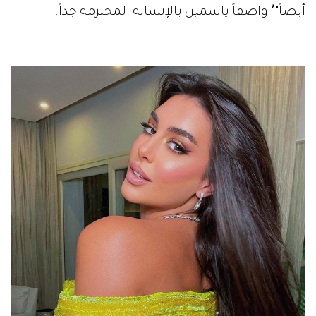
أيضاً"٬ واصفاً ياسمين بالإنسانة المحترمة جداً.