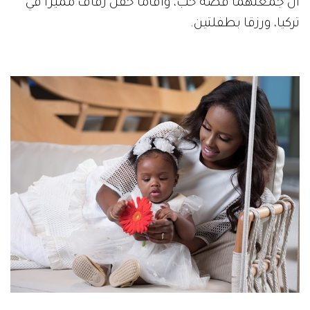
أن جمعتهما قصة حب، وأقاما حفل زفاف مميزاً في
تركيا، ورزقا بطفلتين.