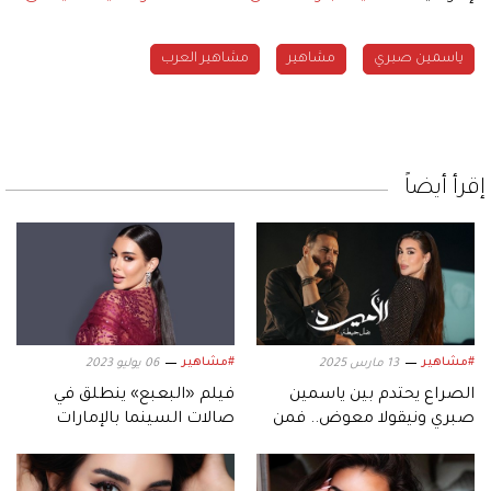
ياسمين صبري
مشاهير
مشاهير العرب
إقرأ أيضاً
#مشاهير
#مشاهير
13 مارس 2025
06 يوليو 2023
الصراع يحتدم بين ياسمين
فيلم «البعبع» ينطلق في
صبري ونيقولا معوض.. فمن
صالات السينما بالإمارات
سينتصر؟