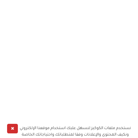
✖
نستخدم ملفات الكوكيز لنسهل عليك استخدام موقعنا الإلكتروني
ونكيف المحتوى والإعلانات وفقا لمتطلباتك واحتياجاتك الخاصة