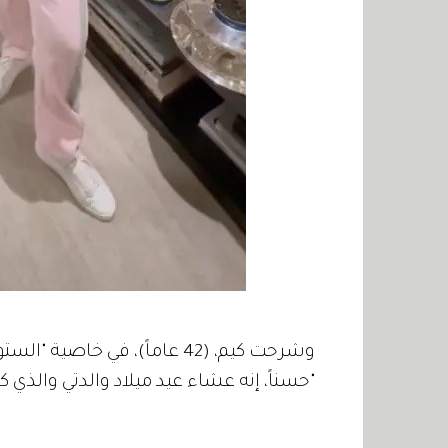
وشرحت كيم، (42 عاماً)، في خا
"حسناً، إنه عشاء عيد ميلاد والدتي والذي 