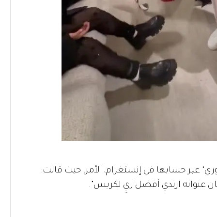
صية "الستوري" عبر حسابها في إنستغرام، الأمر، حيث قالت:
كان عنوانه ارتدي أفضل زيٍ لكريس".