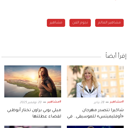
مشاهير العالم
نجوم الفن
مشاهير
إقرأ أيضاً
#مشاهير
#مشاهير
28 يناير
20 نوفمبر 2025
شاكيرا تتصدر مهرجان
ميلي بوبي براون تختار أبوظبي
«أوفليميتس» للموسيقى.. في
لقضاء عطلتها
جزيرة ياس أبوظبي