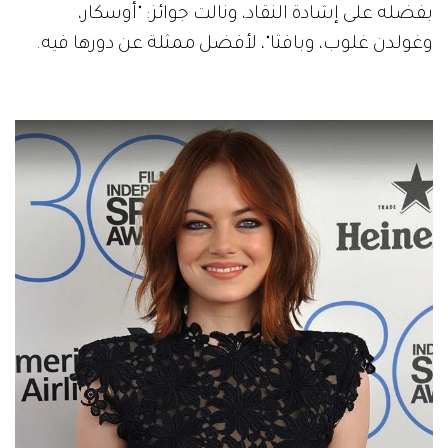
بفضله على إشادة النقاد، ونالت جوائز: "أوسكار،
وغولدن غلوب، وبافتا"، لأفضل ممثلة عن دورها فيه.