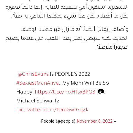
الشهيرة: "ستكون أمي سعيدة للغاية، إنها دائماً فخورة
بكل ما أفعله، لكن هذا شيء يمكنها التباهي به حقاً".
وأضاف إيفانز، أيضاً، أنه مازال غير معتاد الوصف
الجديد، لكنه سيظل يعتز بهذا اللقب، حتى عندما يصبح
"عجوزاً مترهلاً".
.
@ChrisEvans
Is PEOPLE's 2022
#SexiestManAlive
: 'My Mom Will Be So
Happy'
https://t.co/mxH1sxBPQ3
|📷:
Michael Schwartz
pic.twitter.com/10mGwfGqZk
November 8, 2022
— People (@people)