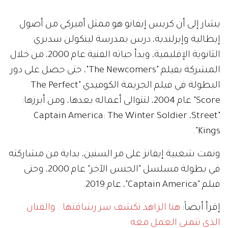
يشار إلى أن كريس إيفانو هو ممثل أميركي من أصول
إيطالية وإيرلندية، درس بمدرسة لينكولن سدبري
الثانوية الإقليمية، وبدأ حياته الفنية عام 2000، من خلال
المشركة بفيلم "The Newcomers"، حتى حصل على دور
البطولة في فيلم الجريمة الكوميدي "The Perfect
Score" عام 2004، لتتوالى أعماله بعدها، ومن أبرزها:
"Captain America: The Winter Soldier ،Street
Kings".
ونمت شعبية إيفانز على مر السنين، بداية من مشاركته
في بطولة مسلسل "الجنس الآخر" عام 2000، وحتى
فيلم "Captain America"، عام 2019.
إقرأ أيضاً:
هنا الزاهد تكشف سر رشاقتها.. والفنان
الذي تتمنى العمل معه