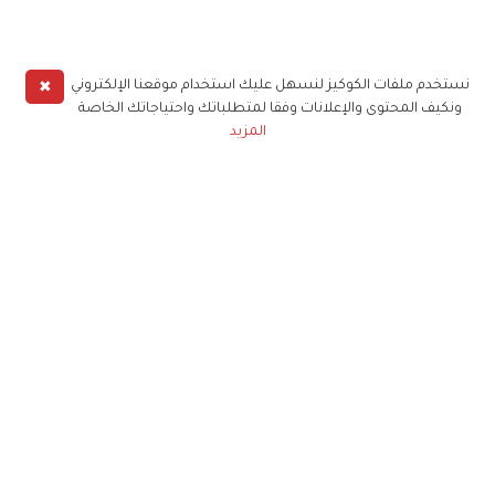
✖
نستخدم ملفات الكوكيز لنسهل عليك استخدام موقعنا الإلكتروني
ونكيف المحتوى والإعلانات وفقا لمتطلباتك واحتياجاتك الخاصة
المزيد
حملوا تطبيق
زهرة الخليج
الاشتراك للحصول على ملخص أسبوعي على بريدك