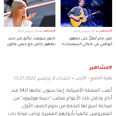
#مشاهير
#مشاهير
30 سبتمبر 2025
29 سبتمبر 2025
جون ماير يُطلُّ على جمهور
تايلور سويفت تتألق من جديد
أبوظبي في «ليالي السعديات»
بظهور خاص مع جيمي فالون
#مشاهير
زهرة الخليج - الأردن
الثلاثاء 8 نوفمبر 2022 13:27
أتمت الممثلة الأميركية، إيما ستون، عامها الـ34 منذ
أيام، وخلال تلك الأعوام تمكنت "حبيبة هوليوود" من
صناعة اسمٍ لها كنجمةٍ من نجوم الصف الأول،
المعروفين عالمياً بأدوارهم المميزة، وباتت فنانة ذات