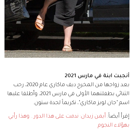
أنجبت ابنة في مارس 2021
بعد زواجها من المخرج ديف ماكاري عام 2020، رحب
الثنائي بطفلتهما الأولى في مارس 2021، وأطلقا عليها
اسم "جان لويز ماكاري"، تكريماً لجدة ستون.
إقرأ أيضاً:
أيمن زيدان: ندمت على هذا الدور.. وهذا رأيي
بهؤلاء النجوم