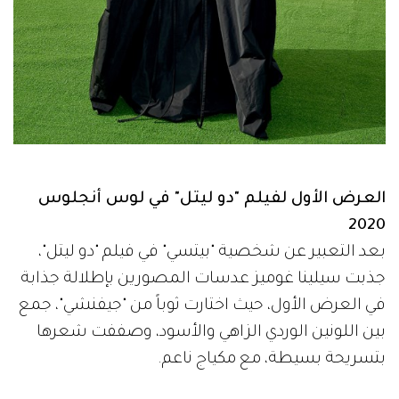
العرض الأول لفيلم "دو ليتل" في لوس أنجلوس
2020
بعد التعبير عن شخصية "بيتسي" في فيلم "دو ليتل"،
جذبت سيلينا غوميز عدسات المصورين بإطلالة جذابة
في العرض الأول، حيث اختارت ثوباً من "جيفنشي"، جمع
بين اللونين الوردي الزاهي والأسود، وصففت شعرها
بتسريحة بسيطة، مع مكياج ناعم.