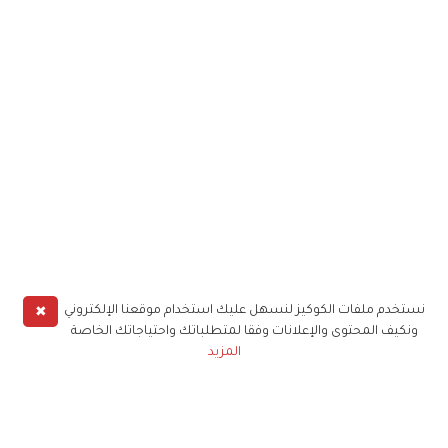
✖
نستخدم ملفات الكوكيز لنسهل عليك استخدام موقعنا الإلكتروني
ونكيف المحتوى والإعلانات وفقا لمتطلباتك واحتياجاتك الخاصة
المزيد