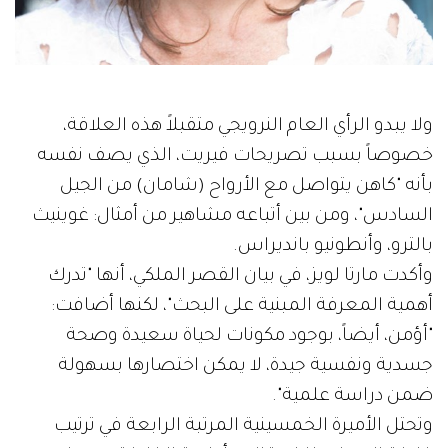
ولا يبدو الرأي العام النرويجي متقبلاً هذه العلاقة،
خصوصاً بسبب تصريحات فيريت، الذي يصف نفسه
بأنه "كاهن يتواصل مع الأرواح (شامان) من الجيل
السادس"، ومن بين أتباعه مشاهير من أمثال: غوينيث
بالترو، وأنطونيو بانديراس.
وأكدت مارتا لويز، في بيان القصر الملكي، أنها "تدرك
أهمية المعرفة المبنية على البحث"، لكنها أضافت:
"أؤمن، أيضاً، بوجود مكونات لحياة سعيدة وصحة
جسدية ونفسية جيدة، لا يمكن اختصارها بسهولة
ضمن دراسة علمية".
وتحتل الأميرة الخمسينية المرتبة الرابعة في ترتيب