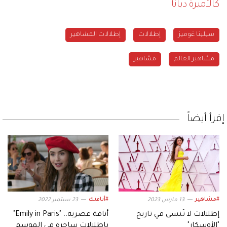
كالأميرة ديانا
سيلينا غوميز
إطلالات
إطلالات المشاهير
مشاهير العالم
مشاهير
إقرأ أيضاً
#مشاهير
#أناقتك
13 مارس 2023
23 سبتمبر 2022
إطلالات لا تُنسى في تاريخ
أناقة عصرية.. "Emily in Paris"
"الأوسكار"
بإطلالات ساحرة في الموسم