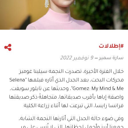
#إطلالات
سارة سمير
9 نوفمبر 2022
خلال الفترة الأخيرة، تصدرت النجمة سيلينا غوميز
محركات البحث، بعد الجدل الذي أثاره فيلمها "Selena
Gomez: My Mind & Me"، وحديثها عن تايلور سويفت،
واصفة إياها بأقرب صديقاتها، متجاهلةً ذكر صديقتها
فرانسا رايسا، التي تبرعت لها أثناء زراعة الكلية.
وفي ضوء حالة الجدل التي أثارتها النجمة الشابة،
جمعنا أبرز وأجمل لحظاتها، التي لا تُنسى على مر