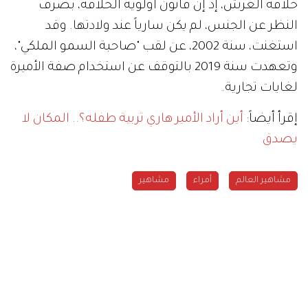
خلافة العرش، إذ إن قانون أولوية الخلافة، بصرف
النظر عن الجنس، لم يكن سارياً عند ولادتها. وقد
استغنت، سنة 2002، عن لقب "صاحبة السمو الملكي"،
وتعهدت سنة 2019 بالتوقف عن استخدام صفة الأميرة
لغايات تجارية.
إقرأ أيضاً:
أين أراد الأمير هاري تربية طفله؟.. المكان لا
يصدق
مشاهير العالم
أمراء
مشاهير