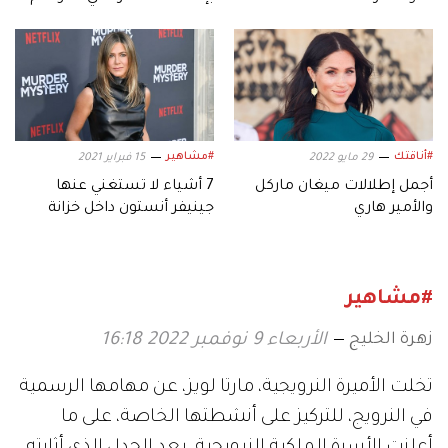
الثالث
#أناقتك
#مشاهير
29 مايو 2022
15 فبراير 2021
أجمل إطلالات ميغان ماركل
7 أشياء لا تستغني عنها
والأمير هاري
جينيفر أنستون داخل خزانة
ملابسها
#مشاهير
زهرة الخليج
الأربعاء 9 نوفمبر 2022 16:18
تخلت الأميرة النرويجية، مارتا لويز، عن مهامها الرسمية
في النرويج، للتركيز على أنشطتها الخاصة، على ما
أعلنت الأسرة الملكية النرويجية، بعد الجدل الذي أثارته