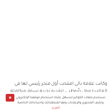
وكانت علامة بالي افتتحت أول متجر رئيسي لها في
الغاليريا مول بأبوظبي، لتقديم تجربة تسوق متكاملة
✖
نستخدم ملفات الكوكيز لنسهل عليك استخدام موقعنا الإلكتروني
للعملاء في وجهة العلامة الجديدة والأولى في الإمارة
ونكيف المحتوى والإعلانات وفقا لمتطلباتك واحتياجاتك الخاصة
بموقعها المميّز في جزيرة الماريه بأبوظبي.
المزيد