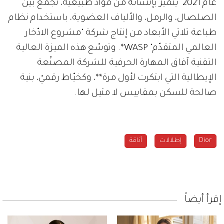
عام 2021 يتميز بإنشائه من مواد طبيعية، تجمع بين
الصلصال، والرمل، والألياف العضوية، باستخدام نظام
طباعة ثلاثي الأبعاد من إنتاج شركة "مشروع الادّخار
العالمي المتقدّم" WASP*. وتوسّع هذه الميزة العالية
التقنية آفاق المهارة الحرفية للشركة المصنّعة
الإيطالية التي ابتكرت لأول مرة**، وكخيّاط رقميّ، بنية
صالحة للسكن بمقاييس لا مثيل لها.
Dior
إطلالات
أناقة
إقرأ أيضاً