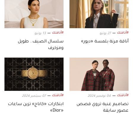
#أناقتك
#أناقتك
27 يونيو
13 يونيو
أناقة مرنة بلمسة «ديور»
سلسال الصيف.. طويل
ومزخرف
#أناقتك
#أناقتك
04 نوفمبر 2024
07 سبتمبر 2024
تصاميم غنية تروي قصص
ابتكارات «كاناج» تزين ساعات
عصور سابقة
«Dior»