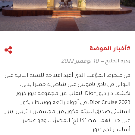
#أخبار الموضة
زهرة الخليج
10 نوفمبر 2022
في متجرها المؤقت الذي أعيد افتتاحه للسنة الثانية على
التوالي في نادي ناموس على شاطىء جميرا بدبي،
تكشف دار ديور Dior النقاب عن مجموعة ديور كروز
Dior Cruise 2023، في أجواء رائعة ووسط ديكور
استثنائي صديق للبيئة، مكون من مجسمين دائريين، يبرز
على جدرانهما نمط "كاناج" المضرّب، وهو عنصر
أساسي لدى ديور.