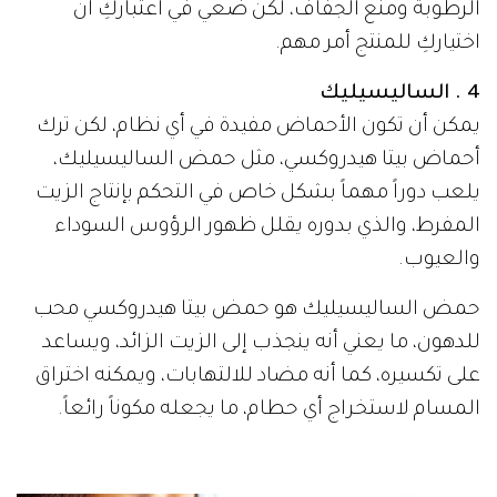
الرطوبة ومنع الجفاف، لكن ضعي في اعتباركِ أن
اختياركِ للمنتج أمر مهم.
4 . الساليسيليك
يمكن أن تكون الأحماض مفيدة في أي نظام، لكن ترك
أحماض بيتا هيدروكسي، مثل حمض الساليسيليك،
يلعب دوراً مهماً بشكل خاص في التحكم بإنتاج الزيت
المفرط، والذي بدوره يقلل ظهور الرؤوس السوداء
والعيوب.
حمض الساليسيليك هو حمض بيتا هيدروكسي محب
للدهون، ما يعني أنه ينجذب إلى الزيت الزائد، ويساعد
على تكسيره، كما أنه مضاد للالتهابات، ويمكنه اختراق
المسام لاستخراج أي حطام، ما يجعله مكوناً رائعاً.