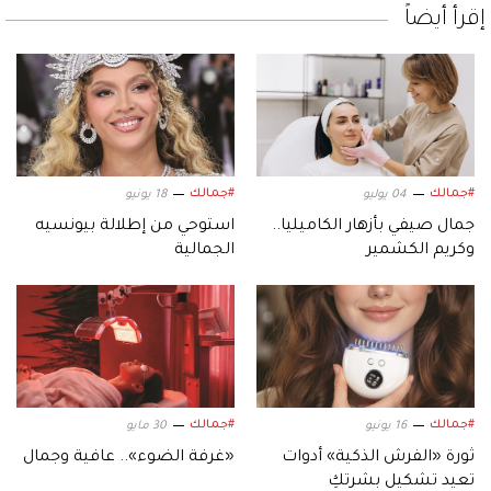
إقرأ أيضاً
#جمالك
#جمالك
04 يوليو
18 يونيو
جمال صيفي بأزهار الكاميليا..
استوحي من إطلالة بيونسيه
وكريم الكشمير
الجمالية
#جمالك
#جمالك
16 يونيو
30 مايو
ثورة «الفرش الذكية» أدوات
«غرفة الضوء».. عافية وجمال
تعيد تشكيل بشرتكِ