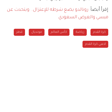
إقرأ أيضاً:
رونالدو يضع شرطه للإعتزال.. ويتحدث عن
ميسي والعرض السعودي
كرة القدم
رياضة
كأس العالم
مونديال
قطر
لاعبي كرة القدم