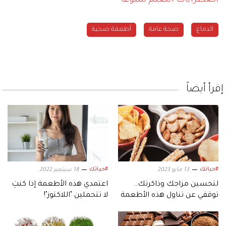
اضطرابات التعلم شيوعاً
الدماغ
صحة عامة
أطعمة صحية
إقرأ أيضاً
#حياتك
#حياتك
13 مايو 2023
18 سبتمبر 2022
لتحسين مزاجك وذاكرتك..
اعتمدي هذه الأطعمة إذا كنتِ
توقفي عن تناول هذه الأطعمة
لا تتحملين "اللاكتوز"!