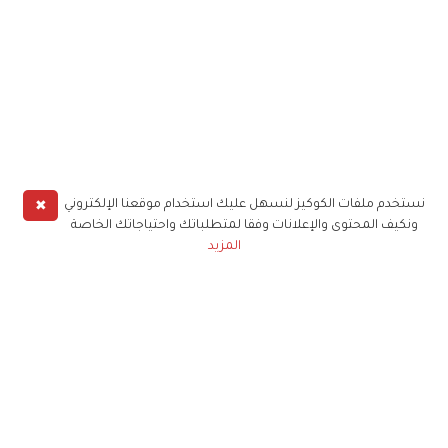
✖
نستخدم ملفات الكوكيز لنسهل عليك استخدام موقعنا الإلكتروني
ونكيف المحتوى والإعلانات وفقا لمتطلباتك واحتياجاتك الخاصة
المزيد
حملوا تطبيق
زهرة الخليج