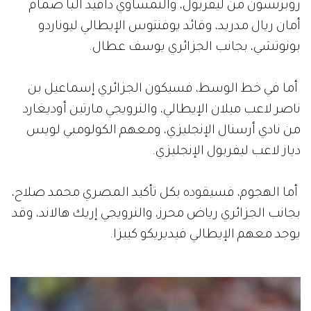
روبرتسون من ليفربول، والنمساوي دافيد ألبا صمام
أمان ريال مدريد، وقائد يوفنتوس الإيطالي ليوناردو
بونوتشي، بجانب الجزائري يوسف عطال.
أما في خط الوسط، فسيكون الجزائري إسماعيل بن
ناصر لاعب ميلان الإيطالي، والنرويجي مارتين أوديغارد
من نادي أرسنال الإنجليزي، ومعهم الكولومبي لويس
دياز لاعب ليفربول الإنجليزي.
أما الهجوم، فسيقوده بكل تأكيد المصري محمد صلاح،
بجانب الجزائري رياض محرز، والنرويجي إريك هالاند، وقد
يوجد معهم الإيطالي فيديريكو كييزا.