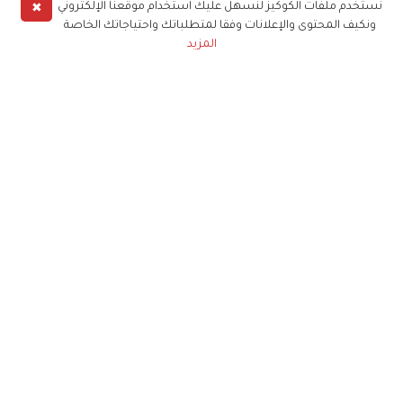
✖
نستخدم ملفات الكوكيز لنسهل عليك استخدام موقعنا الإلكتروني
ونكيف المحتوى والإعلانات وفقا لمتطلباتك واحتياجاتك الخاصة
المزيد
حملوا تطبيق
زهرة الخليج
الاشتراك للحصول على ملخص أسبوعي على بريدك
الإلكتروني