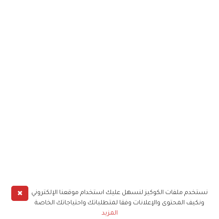
✖
نستخدم ملفات الكوكيز لنسهل عليك استخدام موقعنا الإلكتروني
ونكيف المحتوى والإعلانات وفقا لمتطلباتك واحتياجاتك الخاصة
المزيد