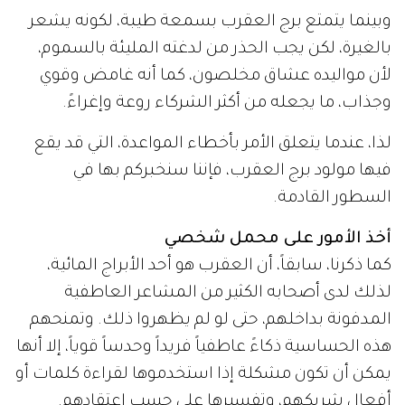
وبينما يتمتع برج العقرب بسمعة طيبة، لكونه يشعر
بالغيرة، لكن يجب الحذر من لدغته المليئة بالسموم،
لأن مواليده عشاق مخلصون، كما أنه غامض وقوي
وجذاب، ما يجعله من أكثر الشركاء روعة وإغراءً.
لذا، عندما يتعلق الأمر بأخطاء المواعدة، التي قد يقع
فيها مولود برج العقرب، فإننا سنخبركم بها في
السطور القادمة.
أخذ الأمور على محمل شخصي
كما ذكرنا، سابقاً، أن العقرب هو أحد الأبراج المائية،
لذلك لدى أصحابه الكثير من المشاعر العاطفية
المدفونة بداخلهم، حتى لو لم يظهروا ذلك. وتمنحهم
هذه الحساسية ذكاءً عاطفياً فريداً وحدساً قوياً، إلا أنها
يمكن أن تكون مشكلة إذا استخدموها لقراءة كلمات أو
أفعال شريكهم، وتفسيرها على حسب اعتقادهم.