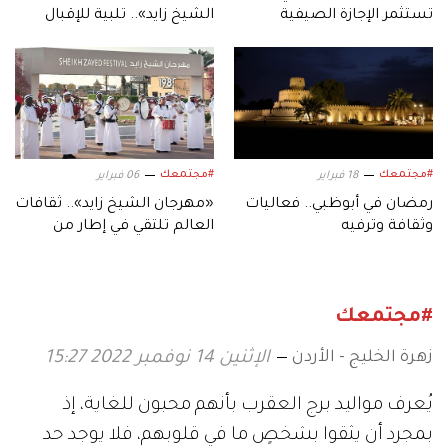
تستثمر الإجازة الصيفية
الشيخ زايد».. تلبية للإقبال
بفعاليات متنوعة
الكبير
#مجتمعك
#مجتمعك
18 فبراير
06 فبراير
رمضان في أبوظبي.. فعاليات
«مهرجان الشيخ زايد».. ثقافات
وثقافة وترفيه
العالم تلتقي في إطار من
التسامح والأخوة والسلام
#مجتمعك
زهرة الخليج - الأردن
الإثنين 14 نوفمبر 2022 15:27
يُعرف مواليد برج العقرب بأنهم محبون للغاية، إذ
بمجرد أن يثقوا بشخصٍ ما في قلوبهم، فلا يوجد حد