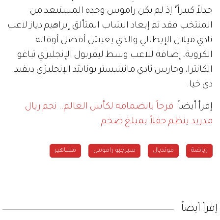
جدلاً كبيراً٬ إذ لم يكن راموس وحده المستبعد من
المنتخب فقد تم إبعاد الشاب المتألق إبراهيم دياز لاعب
نادي ميلان الإيطالي والذي يعيش أفضل أوقاته
الكروية، إضافة للاعب وسط ليفربول الإنجليزي تياغو
الكانترا، وحارس نادي مانشستر يونايتد الإنجليزي ديفيد
دي خيا.
إقرأ أيضاً:
فرحاً بانضمامه لكأس العالم.. نجم ريال
مدريد ينظم حفلاً بمبلغ ضخم
رياضة
مونديال
سيرجيو راموس
مشاهير
إقرأ أيضاً