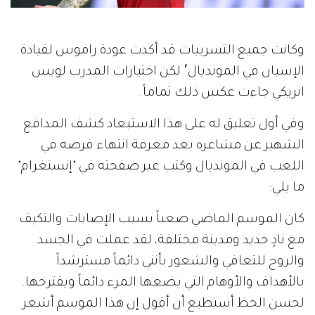
وكانت جميع التسريبات قد أكدت عودة راموس لقيادة
الإسبان في المونديال٬ لكن اختيارات المدرب لويس
انريكي جاءت عكس ذلك تماماً.
وفي أول تعليق له على هذا الاستبعاد كشف المدافع
الشهير عن مشاعره بعد معرفة انتهاء فرصه في
اللعب في المونديال وكتب عبر صفحته في "إنستغرام"
ما يلي:
كان الموسم الماضي صعباً بسبب الإصابات والتكيف
مع نادٍ جديد ومدينة مختلفة، لقد عملت في الجسد
والروح للتعافي والشعور بأنني دائماً مسترشداً
بالأهداف والأوهام التي يضعها المرء دائماً ويقترحها.
لحسن الحظ أستطيع أن أقول إن هذا الموسم أشعر