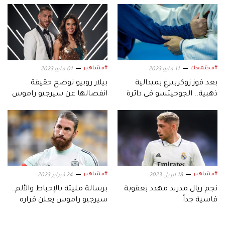
#مجتمعك
#مشاهير
11 مايو 2023
01 مايو 2023
بعد فوز زوكربيرغ بميدالية
بيلار روبيو توضح حقيقة
ذهبية.. الجوجيتسو في دائرة
انفصالها عن سيرجيو راموس
الضوء
#مشاهير
#مشاهير
18 ابريل 2023
24 فبراير 2023
نجم ريال مدريد مهدد بعقوبة
برسالة مليئة بالإحباط والألم..
قاسية جداً
سيرجيو راموس يعلن قراره
التاريخي