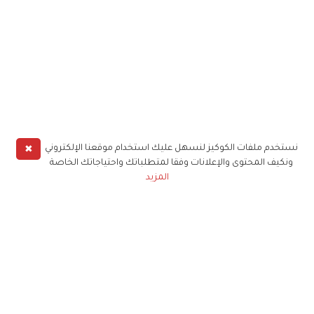
✖
نستخدم ملفات الكوكيز لنسهل عليك استخدام موقعنا الإلكتروني
ونكيف المحتوى والإعلانات وفقا لمتطلباتك واحتياجاتك الخاصة
المزيد
حملوا تطبيق
زهرة الخليج