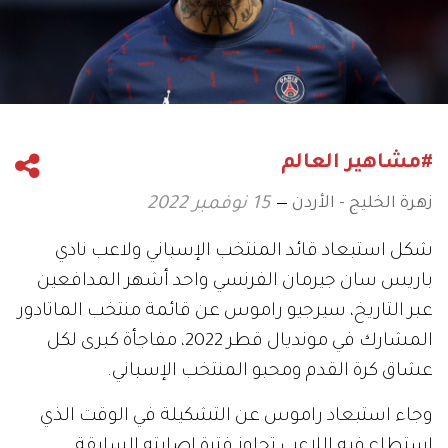
#مشاهير العالم
زهرة الخليج - الأردن
15 نوفمبر 2022
شكل استبعاد قائد المنتخب الإسباني ولاعب نادي
باريس سان جيرمان الفرنسي واحد أشهر المدافعين
عبر التاريخ، سيرجيو راموس عن قائمة منتخب الماتادور
المشارك في مونديال قطر 2022، مفاجأة كبرى لكل
عشاق كرة القدم ومحبو المنتخب الإسباني.
وجاء استبعاد راموس عن التشكيلة في الوقت الذي
استطاع فيه اللاعب تجاوز فترة إصابته السابقة