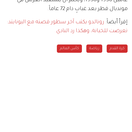
عامين 1930 و1950، ويحلم أن يستعيد العرش في
مونديال قطر بعد غيابٍ دام 72 عاماً.
إقرأ أيضاً:
رونالدو يكتب آخر سطور قصته مع اليونايتد:
تعرضت للخيانة، وهكذا رد النادي
كرة القدم
رياضة
كأس العالم