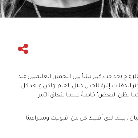
لزواج بعد حب كبير نشأ بين النجمين العالميين منذ
 أكثر الحفلات إثارة للجدل خلال العام، ولكن وبعد كل
ذلك لا يبدو أن حياة الثنائي ستكون مثالية كما يظن البعض٬ خاصةً عندما يتعلق الأمر
ن"، بينما لدى أفليك كل من "فيوليت وسيرافينا